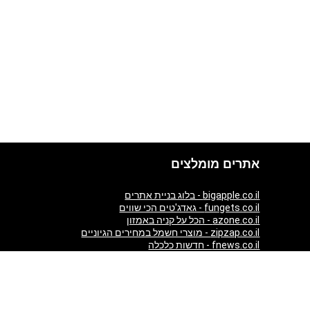
אתרים מומלצים
bigapple.co.il - בלוג בניית אתרים
fungets.co.il - גאדג'טים הכי שווים
azone.co.il - הכל על קניה באמזון
zipzap.co.il - מוצרי חשמל במחירים הגיוניים
fnews.co.il - חדשות כלכלה
giftim.co.il - קניות באינטרנט
ezzytour.com - חופשות בארץ ובעולם
aticket.co.il - כרטיסים להופעות
almaszone.com - All Luxury products from Amazon in one
place