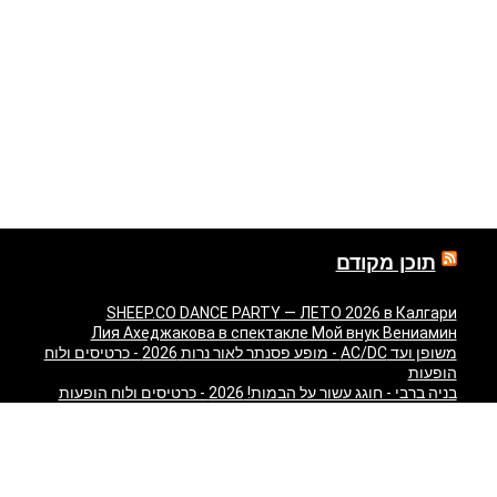
תוכן מקודם
SHEEP.CO DANCE PARTY — ЛЕТО 2026 в Калгари
Лия Ахеджакова в спектакле Мой внук Вениамин
משופן ועד AC/DC - מופע פסנתר לאור נרות 2026 - כרטיסים ולוח
הופעות
בניה ברבי - חוגג עשור על הבמות! 2026 - כרטיסים ולוח הופעות
"Театр У Никитских Ворот — Свадьба — легендарный
спектакль Марка Розовского впервые в Израиле!" в
Израиле
"Песняры — Pesniary" в Израиле
Отпетые Мошенники LIVE в Израиле 2026 — концерт