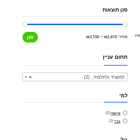
סנן תוצאות
מחיר
מחיר
מחיר:
₪2,810
—
₪3,100
סנן
מינימלי
מקסימלי
תחום עניין
למשרד ולתלמיד, (2)
×
למי
אישה
(2)
גבר
(2)
גיל