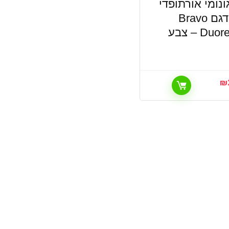
נומי אורתופדי
מתכוונן דגם Bravo
מבית Duorest – צבע
₪