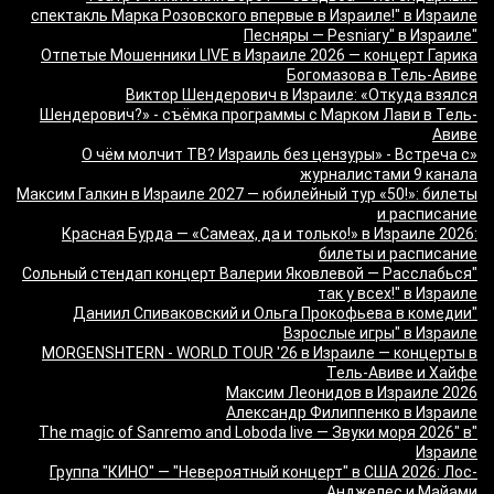
спектакль Марка Розовского впервые в Израиле!" в Израиле
"Песняры — Pesniary" в Израиле
Отпетые Мошенники LIVE в Израиле 2026 — концерт Гарика
Богомазова в Тель-Авиве
Виктор Шендерович в Израиле: «Откуда взялся
Шендерович?» - съёмка программы с Марком Лави в Тель-
Авиве
«О чём молчит ТВ? Израиль без цензуры» - Встреча с
журналистами 9 канала
Максим Галкин в Израиле 2027 — юбилейный тур «50!»: билеты
и расписание
Красная Бурда — «Самеах, да и только!» в Израиле 2026:
билеты и расписание
"Сольный стендап концерт Валерии Яковлевой — Расслабься
так у всех!" в Израиле
"Даниил Спиваковский и Ольга Прокофьева в комедии
Взрослые игры" в Израиле
MORGENSHTERN - WORLD TOUR '26 в Израиле — концерты в
Тель-Авиве и Хайфе
Максим Леонидов в Израиле 2026
Александр Филиппенко в Израиле
"The magic of Sanremo and Loboda live — Звуки моря 2026" в
Израиле
Группа "КИНО" — "Невероятный концерт" в США 2026: Лос-
Анджелес и Майами