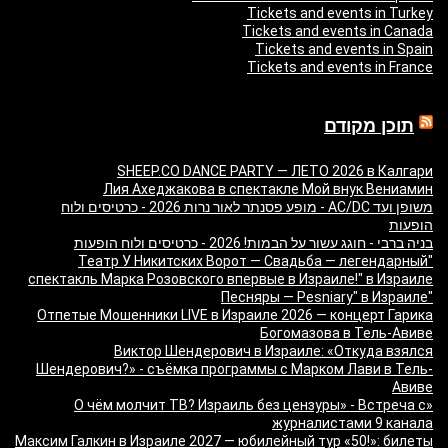
Tickets and events in Turkey
Tickets and events in Canada
Tickets and events in Spain
Tickets and events in France
תוכן מקודם
SHEEP.CO DANCE PARTY — ЛЕТО 2026 в Калгари
Лия Ахеджакова в спектакле Мой внук Вениамин
משופן ועד AC/DC - מופע פסנתר לאור נרות 2026 - כרטיסים ולוח
הופעות
בניה ברבי - חוגג עשור על הבמות! 2026 - כרטיסים ולוח הופעות
"Театр У Никитских Ворот — Свадьба — легендарный
спектакль Марка Розовского впервые в Израиле!" в Израиле
"Песняры — Pesniary" в Израиле
Отпетые Мошенники LIVE в Израиле 2026 — концерт Гарика
Богомазова в Тель-Авиве
Виктор Шендерович в Израиле: «Откуда взялся
Шендерович?» - съёмка программы с Марком Лави в Тель-
Авиве
«О чём молчит ТВ? Израиль без цензуры» - Встреча с
журналистами 9 канала
Максим Галкин в Израиле 2027 — юбилейный тур «50!»: билеты