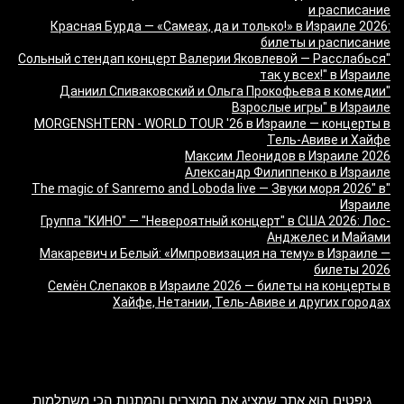
и расписание
Красная Бурда — «Самеах, да и только!» в Израиле 2026:
билеты и расписание
"Сольный стендап концерт Валерии Яковлевой — Расслабься
так у всех!" в Израиле
"Даниил Спиваковский и Ольга Прокофьева в комедии
Взрослые игры" в Израиле
MORGENSHTERN - WORLD TOUR '26 в Израиле — концерты в
Тель-Авиве и Хайфе
Максим Леонидов в Израиле 2026
Александр Филиппенко в Израиле
"The magic of Sanremo and Loboda live — Звуки моря 2026" в
Израиле
Группа "КИНО" — "Невероятный концерт" в США 2026: Лос-
Анджелес и Майами
Макаревич и Белый: «Импровизация на тему» в Израиле —
билеты 2026
Семён Слепаков в Израиле 2026 — билеты на концерты в
Хайфе, Нетании, Тель-Авиве и других городах
מה זה Giftim
גיפטים הוא אתר שמציג את המוצרים והמתנות הכי משתלמות