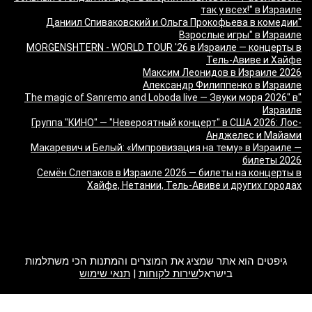
так у всех!" в Израиле
"Даниил Спиваковский и Ольга Прокофьева в комедии
Взрослые игры" в Израиле
MORGENSHTERN - WORLD TOUR '26 в Израиле — концерты в
Тель-Авиве и Хайфе
Максим Леонидов в Израиле 2026
Александр Филиппенко в Израиле
"The magic of Sanremo and Loboda live — Звуки моря 2026" в
Израиле
Группа "КИНО" — "Невероятный концерт" в США 2026: Лос-
Анджелес и Майами
Макаревич и Белый: «Импровизация на тему» в Израиле —
билеты 2026
Семён Слепаков в Израиле 2026 — билеты на концерты в
Хайфе, Нетании, Тель-Авиве и других городах
מה זה Giftim
גיפטים הוא אתר שמציג את המוצרים והמתנות הכי משתלמות
בישראל
שירות לקוחות
|
תנאי שימוש
2017 Giftim. All rights reserved.