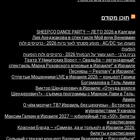
תוכן מקודם
SHEEP.CO DANCE PARTY — ЛЕТО 2026 в Калгари
Лия Ахеджакова в спектакле Мой внук Вениамин
משופן ועד AC/DC - מופע פסנתר לאור נרות 2026 - כרטיסים ולוח
הופעות
בניה ברבי - חוגג עשור על הבמות! 2026 - כרטיסים ולוח הופעות
"Театр У Никитских Ворот — Свадьба — легендарный
спектакль Марка Розовского впервые в Израиле!" в Израиле
"Песняры — Pesniary" в Израиле
Отпетые Мошенники LIVE в Израиле 2026 — концерт Гарика
Богомазова в Тель-Авиве
Виктор Шендерович в Израиле: «Откуда взялся
Шендерович?» - съёмка программы с Марком Лави в Тель-
Авиве
«О чём молчит ТВ? Израиль без цензуры» - Встреча с
журналистами 9 канала
Максим Галкин в Израиле 2027 — юбилейный тур «50!»: билеты
и расписание
Красная Бурда — «Самеах, да и только!» в Израиле 2026:
билеты и расписание
"Сольный стендап концерт Валерии Яковлевой — Расслабься