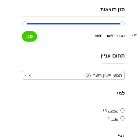
סנן תוצאות
מחיר
מחיר
מחיר:
₪50
—
₪80
סנן
מינימלי
מקסימלי
תחום עניין
מגשי יישון בשר (2)
×
למי
אישה
(1)
גבר
(1)
גיל