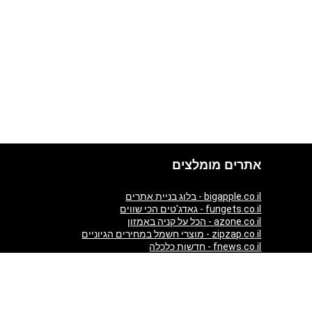
אתרים מומלצים
bigapple.co.il - בלוג בניית אתרים
fungets.co.il - גאדג'טים הכי שווים
azone.co.il - הכל על קניה באמזון
zipzap.co.il - מוצרי חשמל במחירים הגיוניים
fnews.co.il - חדשות כלכלה
giftim.co.il - קניות באינטרנט
ezzytour.com - חופשות בארץ ובעולם
aticket.co.il - כרטיסים להופעות
almaszone.com - All Luxury products from Amazon in one
place