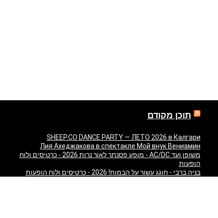
תוכן מקודם
SHEEP.CO DANCE PARTY — ЛЕТО 2026 в Калгари
Лия Ахеджакова в спектакле Мой внук Вениамин
משופן ועד AC/DC - מופע פסנתר לאור נרות 2026 - כרטיסים ולוח
הופעות
בניה ברבי - חוגג עשור על הבמות! 2026 - כרטיסים ולוח הופעות
"Театр У Никитских Ворот — Свадьба — легендарный
спектакль Марка Розовского впервые в Израиле!" в
Израиле
"Песняры — Pesniary" в Израиле
Отпетые Мошенники LIVE в Израиле 2026 — концерт