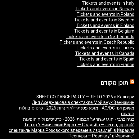
Tickets and events in Italy
Tickets and events in Norway
Tickets and events in Poland
Tickets and events in Sweden
Tickets and events in Finland
Tickets and events in Belgium
Tickets and events in Netherlands
Tickets and events in Czech Republic
Tickets and events in Turkey
Tickets and events in Canada
Tickets and events in Spain
Tickets and events in France
תוכן מקודם
SHEEP.CO DANCE PARTY — ЛЕТО 2026 в Калгари
Лия Ахеджакова в спектакле Мой внук Вениамин
משופן ועד AC/DC - מופע פסנתר לאור נרות 2026 - כרטיסים ולוח
הופעות
בניה ברבי - חוגג עשור על הבמות! 2026 - כרטיסים ולוח הופעות
"Театр У Никитских Ворот — Свадьба — легендарный
спектакль Марка Розовского впервые в Израиле!" в Израиле
"Песняры — Pesniary" в Израиле