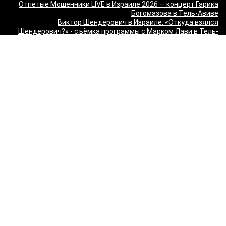
Отпетые Мошенники LIVE в Израиле 2026 — концерт Гарика
Богомазова в Тель-Авиве
Виктор Шендерович в Израиле: «Откуда взялся
Шендерович?» - съёмка программы с Марком Лави в Тель-
Авиве
«О чём молчит ТВ? Израиль без цензуры» - Встреча с
журналистами 9 канала
Максим Галкин в Израиле 2027 — юбилейный тур «50!»: билеты
и расписание
Красная Бурда — «Самеах, да и только!» в Израиле 2026:
билеты и расписание
"Сольный стендап концерт Валерии Яковлевой — Расслабься
так у всех!" в Израиле
"Даниил Спиваковский и Ольга Прокофьева в комедии
Взрослые игры" в Израиле
MORGENSHTERN - WORLD TOUR '26 в Израиле — концерты в
Тель-Авиве и Хайфе
Максим Леонидов в Израиле 2026
Александр Филиппенко в Израиле
"The magic of Sanremo and Loboda live — Звуки моря 2026" в
Израиле
Группа "КИНО" — "Невероятный концерт" в США 2026: Лос-
Анджелес и Майами
Макаревич и Белый: «Импровизация на тему» в Израиле —
билеты 2026