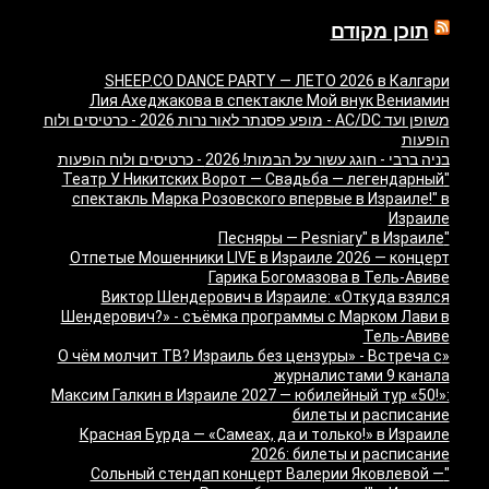
תוכן מקודם
SHEEP.CO DANCE PARTY — ЛЕТО 2026 в Калгари
Лия Ахеджакова в спектакле Мой внук Вениамин
משופן ועד AC/DC - מופע פסנתר לאור נרות 2026 - כרטיסים ולוח
הופעות
בניה ברבי - חוגג עשור על הבמות! 2026 - כרטיסים ולוח הופעות
"Театр У Никитских Ворот — Свадьба — легендарный
спектакль Марка Розовского впервые в Израиле!" в
Израиле
"Песняры — Pesniary" в Израиле
Отпетые Мошенники LIVE в Израиле 2026 — концерт
Гарика Богомазова в Тель-Авиве
Виктор Шендерович в Израиле: «Откуда взялся
Шендерович?» - съёмка программы с Марком Лави в
Тель-Авиве
«О чём молчит ТВ? Израиль без цензуры» - Встреча с
журналистами 9 канала
Максим Галкин в Израиле 2027 — юбилейный тур «50!»:
билеты и расписание
Красная Бурда — «Самеах, да и только!» в Израиле
2026: билеты и расписание
"Сольный стендап концерт Валерии Яковлевой —