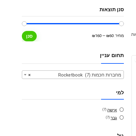
סנן תוצאות
מחיר
מחיר
מחיר:
₪60
—
₪160
סנן
מינימלי
מקסימלי
תחום עניין
מחברות חכמות Rocketbook (7)
×
למי
אישה
(7)
גבר
(7)
גיל