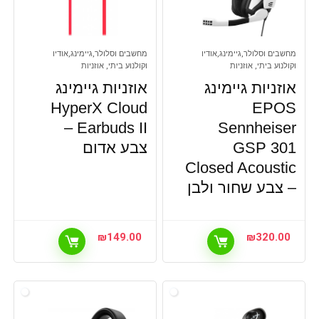
מחשבים וסלולר,גיימינג,אודיו
מחשבים וסלולר,גיימינג,אודיו
וקולנוע ביתי, אוזניות
וקולנוע ביתי, אוזניות
אוזניות גיימינג
אוזניות גיימינג
HyperX Cloud
EPOS
Earbuds II –
Sennheiser
GSP 301
צבע אדום
Closed Acoustic
– צבע שחור ולבן
₪
149.00
₪
320.00