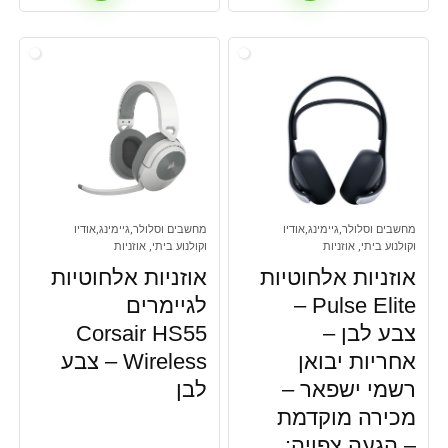
מחשבים וסלולר,גיימינג,אודיו
מחשבים וסלולר,גיימינג,אודיו
וקולנוע ביתי, אוזניות
וקולנוע ביתי, אוזניות
אוזניות אלחוטיות
אוזניות אלחוטיות
Pulse Elite –
לגיימרים
צבע לבן –
Corsair HS55
אחריות יבואן
Wireless – צבע
רשמי ישפאר –
לבן
מכירה מוקדמת
– הגעה צפויה: