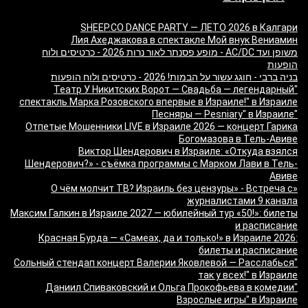
SHEEP.CO DANCE PARTY — ЛЕТО 2026 в Калгари
Лия Ахеджакова в спектакле Мой внук Вениамин
משופן ועד AC/DC - מופע פסנתר לאור נרות 2026 - כרטיסים ולוח
הופעות
בניה ברבי - חוגג עשור על הבמות! 2026 - כרטיסים ולוח הופעות
"Театр У Никитских Ворот — Свадьба — легендарный
спектакль Марка Розовского впервые в Израиле!" в Израиле
"Песняры — Pesniary" в Израиле
Отпетые Мошенники LIVE в Израиле 2026 — концерт Гарика
Богомазова в Тель-Авиве
Виктор Шендерович в Израиле: «Откуда взялся
Шендерович?» - съёмка программы с Марком Лави в Тель-
Авиве
«О чём молчит ТВ? Израиль без цензуры» - Встреча с
журналистами 9 канала
Максим Галкин в Израиле 2027 — юбилейный тур «50!»: билеты
и расписание
Красная Бурда — «Самеах, да и только!» в Израиле 2026:
билеты и расписание
"Сольный стендап концерт Валерии Яковлевой — Расслабься
так у всех!" в Израиле
"Даниил Спиваковский и Ольга Прокофьева в комедии
Взрослые игры" в Израиле