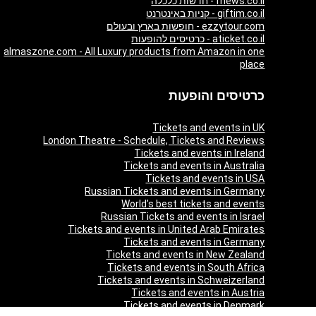
fnews.co.il - חדשות כלכלה
giftim.co.il - קניות באינטרנט
ezzytour.com - חופשות בארץ ובעולם
aticket.co.il - כרטיסים להופעות
almaszone.com - All Luxury products from Amazon in one
place
כרטיסים והופעות
Tickets and events in UK
London Theatre - Schedule, Tickets and Reviews
Tickets and events in Ireland
Tickets and events in Australia
Tickets and events in USA
Russian Tickets and events in Germany
World’s best tickets and events
Russian Tickets and events in Israel
Tickets and events in United Arab Emirates
Tickets and events in Germany
Tickets and events in New Zealand
Tickets and events in South Africa
Tickets and events in Schweizerland
Tickets and events in Austria
Tickets and events in Denmark