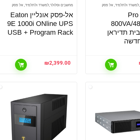
למשרד ולתלמיד, אל פסק
מחשבים וסלולר,למשרד ולתלמיד, אל פסק
אל-פסק Pro
אל-פסק אונליין Eaton
9E 1000i ONline UPS
800VA/48
G מבית תדיראן
USB + Program Rack
חדשה
₪
2,399.00