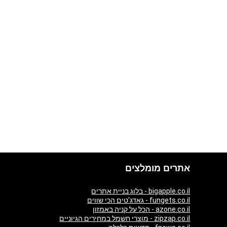
אתרים מומלצים
bigapple.co.il - בלוג בניית אתרים
fungets.co.il - גאדג'טים הכי שווים
azone.co.il - הכל על קניה באמזון
zipzap.co.il - מוצרי חשמל במחירים הגיוניים