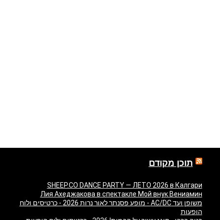
תוכן מקודם
SHEEP.CO DANCE PARTY — ЛЕТО 2026 в Калгари
Лия Ахеджакова в спектакле Мой внук Вениамин
משופן ועד AC/DC - מופע פסנתר לאור נרות 2026 - כרטיסים ולוח
הופעות