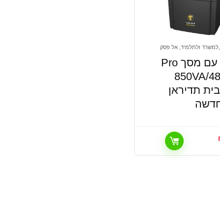
למשרד ולתלמיד, אל פסק
אל-פסק עם מסך Pro
850VA/48
G מבית תדיראן
חדשה