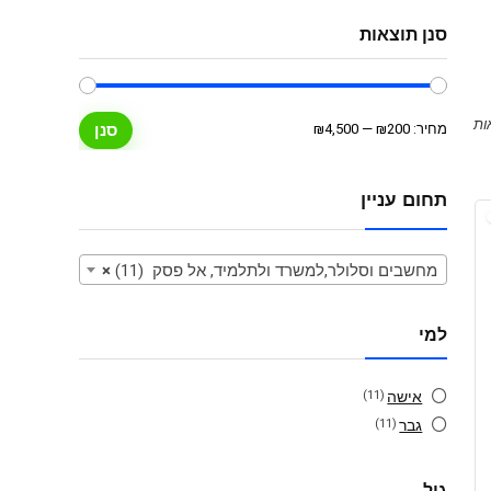
סנן תוצאות
מחיר
מחיר
מחיר:
₪200
—
₪4,500
סנן
מינימלי
מקסימלי
תחום עניין
מחשבים וסלולר,למשרד ולתלמיד, אל פסק (11)
×
למי
אישה
(11)
גבר
(11)
גיל