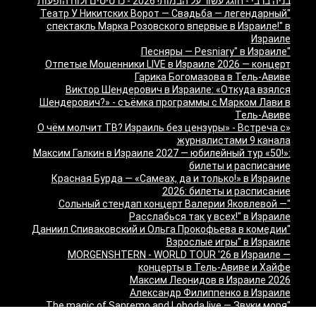
בניה ברבי - חוגג עשור על הבמות! 2026 - כרטיסים ולוח הופעות
"Театр У Никитских Ворот — Свадьба — легендарный
спектакль Марка Розовского впервые в Израиле!" в
Израиле
"Песняры — Pesniary" в Израиле
Отпетые Мошенники LIVE в Израиле 2026 — концерт
Гарика Богомазова в Тель-Авиве
Виктор Шендерович в Израиле: «Откуда взялся
Шендерович?» - съёмка программы с Марком Лави в
Тель-Авиве
«О чём молчит ТВ? Израиль без цензуры» - Встреча с
журналистами 9 канала
Максим Галкин в Израиле 2027 — юбилейный тур «50!»:
билеты и расписание
Красная Бурда — «Самеах, да и только!» в Израиле
2026: билеты и расписание
"Сольный стендап концерт Валерии Яковлевой —
Расслабься так у всех!" в Израиле
"Даниил Спиваковский и Ольга Прокофьева в комедии
Взрослые игры" в Израиле
MORGENSHTERN - WORLD TOUR '26 в Израиле —
концерты в Тель-Авиве и Хайфе
Максим Леонидов в Израиле 2026
Александр Филиппенко в Израиле
"The magic of Sanremo and Loboda live — Звуки моря