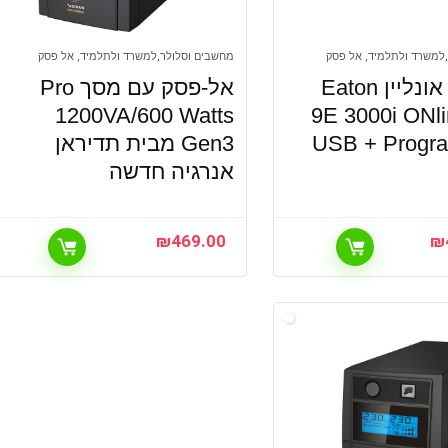
למשרד ולתלמיד, אל פסק
מחשבים וסלולר,למשרד ולתלמיד, אל פסק
אל-פסק אונליין Eaton
אל-פסק עם מסך Pro
1200VA/600 Watts
9E 3000i ONl
USB + Progr
Gen3 מבית תדיראן
אנרגיה חדשה
₪
469.00
₪