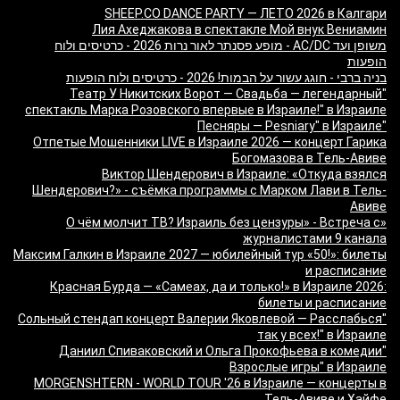
SHEEP.CO DANCE PARTY — ЛЕТО 2026 в Калгари
Лия Ахеджакова в спектакле Мой внук Вениамин
משופן ועד AC/DC - מופע פסנתר לאור נרות 2026 - כרטיסים ולוח
הופעות
בניה ברבי - חוגג עשור על הבמות! 2026 - כרטיסים ולוח הופעות
"Театр У Никитских Ворот — Свадьба — легендарный
спектакль Марка Розовского впервые в Израиле!" в Израиле
"Песняры — Pesniary" в Израиле
Отпетые Мошенники LIVE в Израиле 2026 — концерт Гарика
Богомазова в Тель-Авиве
Виктор Шендерович в Израиле: «Откуда взялся
Шендерович?» - съёмка программы с Марком Лави в Тель-
Авиве
«О чём молчит ТВ? Израиль без цензуры» - Встреча с
журналистами 9 канала
Максим Галкин в Израиле 2027 — юбилейный тур «50!»: билеты
и расписание
Красная Бурда — «Самеах, да и только!» в Израиле 2026:
билеты и расписание
"Сольный стендап концерт Валерии Яковлевой — Расслабься
так у всех!" в Израиле
"Даниил Спиваковский и Ольга Прокофьева в комедии
Взрослые игры" в Израиле
MORGENSHTERN - WORLD TOUR '26 в Израиле — концерты в
Тель-Авиве и Хайфе