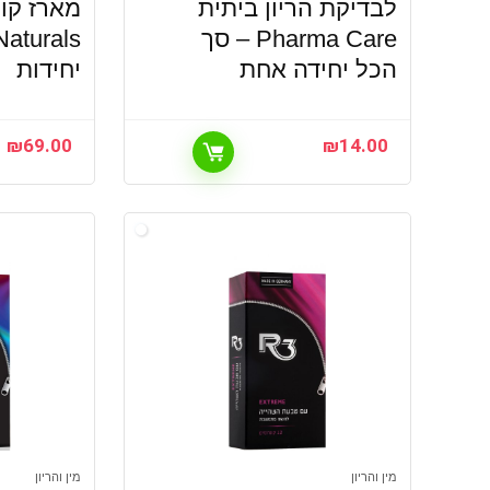
לבדיקת הריון ביתית
Pharma Care – סך
יחידות
הכל יחידה אחת
₪
69.00
₪
14.00
מין והריון
מין והריון