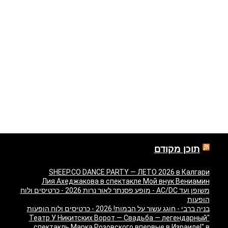
תוכן מקודם
SHEEP.CO DANCE PARTY — ЛЕТО 2026 в Калгари
Лия Ахеджакова в спектакле Мой внук Вениамин
משופן ועד AC/DC - מופע פסנתר לאור נרות 2026 - כרטיסים ולוח
הופעות
בניה ברבי - חוגג עשור על הבמות! 2026 - כרטיסים ולוח הופעות
"Театр У Никитских Ворот — Свадьба — легендарный
спектакль Марка Розовского впервые в Израиле!" в