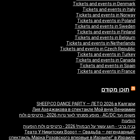
Tickets and events in Denmark
Tickets and events in Italy
Tickets and events in Norway
Tickets and events in Poland
Tickets and events in Sweden
Tickets and events in Finland
Tickets and events in Belgium
Tickets and events in Netherlands
Tickets and events in Czech Republic
Tickets and events in Turkey
Tickets and events in Canada
Tickets and events in Spain
Tickets and events in France
תוכן מקודם
SHEEP.CO DANCE PARTY — ЛЕТО 2026 в Калгари
Лия Ахеджакова в спектакле Мой внук Вениамин
משופן ועד AC/DC - מופע פסנתר לאור נרות 2026 - כרטיסים ולוח
הופעות
בניה ברבי - חוגג עשור על הבמות! 2026 - כרטיסים ולוח הופעות
"Театр У Никитских Ворот — Свадьба — легендарный
спектакль Марка Розовского впервые в Израиле!" в Израиле