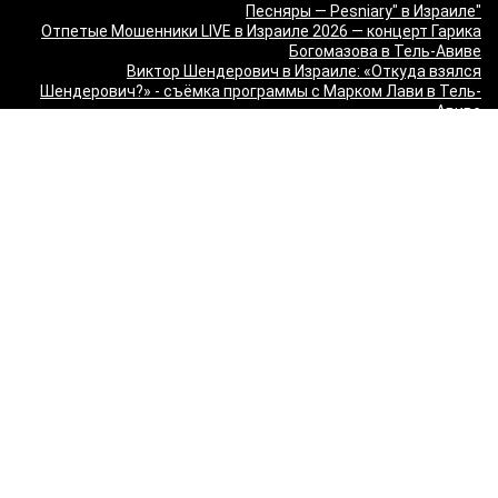
"Песняры — Pesniary" в Израиле
Отпетые Мошенники LIVE в Израиле 2026 — концерт Гарика
Богомазова в Тель-Авиве
Виктор Шендерович в Израиле: «Откуда взялся
Шендерович?» - съёмка программы с Марком Лави в Тель-
Авиве
«О чём молчит ТВ? Израиль без цензуры» - Встреча с
журналистами 9 канала
Максим Галкин в Израиле 2027 — юбилейный тур «50!»: билеты
и расписание
Красная Бурда — «Самеах, да и только!» в Израиле 2026:
билеты и расписание
"Сольный стендап концерт Валерии Яковлевой — Расслабься
так у всех!" в Израиле
"Даниил Спиваковский и Ольга Прокофьева в комедии
Взрослые игры" в Израиле
MORGENSHTERN - WORLD TOUR '26 в Израиле — концерты в
Тель-Авиве и Хайфе
Максим Леонидов в Израиле 2026
Александр Филиппенко в Израиле
"The magic of Sanremo and Loboda live — Звуки моря 2026" в
Израиле
Группа "КИНО" — "Невероятный концерт" в США 2026: Лос-
Анджелес и Майами
Макаревич и Белый: «Импровизация на тему» в Израиле —