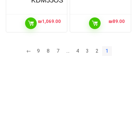
KDM55OS
₪
1,069.00
₪
89.00
←
9
8
7
…
4
3
2
1