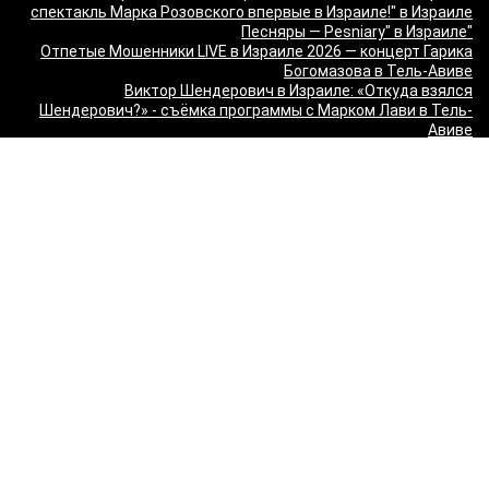
спектакль Марка Розовского впервые в Израиле!" в Израиле
"Песняры — Pesniary" в Израиле
Отпетые Мошенники LIVE в Израиле 2026 — концерт Гарика
Богомазова в Тель-Авиве
Виктор Шендерович в Израиле: «Откуда взялся
Шендерович?» - съёмка программы с Марком Лави в Тель-
Авиве
«О чём молчит ТВ? Израиль без цензуры» - Встреча с
журналистами 9 канала
Максим Галкин в Израиле 2027 — юбилейный тур «50!»: билеты
и расписание
Красная Бурда — «Самеах, да и только!» в Израиле 2026:
билеты и расписание
"Сольный стендап концерт Валерии Яковлевой — Расслабься
так у всех!" в Израиле
"Даниил Спиваковский и Ольга Прокофьева в комедии
Взрослые игры" в Израиле
MORGENSHTERN - WORLD TOUR '26 в Израиле — концерты в
Тель-Авиве и Хайфе
Максим Леонидов в Израиле 2026
Александр Филиппенко в Израиле
"The magic of Sanremo and Loboda live — Звуки моря 2026" в
Израиле
Группа "КИНО" — "Невероятный концерт" в США 2026: Лос-
Анджелес и Майами