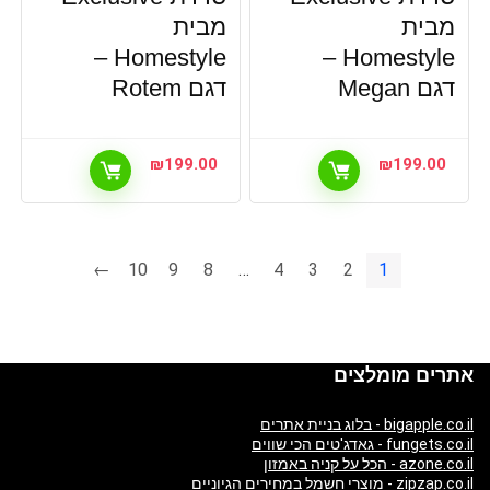
מבית
מבית
Homestyle –
Homestyle –
דגם Megan
דגם Rotem
₪
199.00
₪
199.00
←
10
9
8
…
4
3
2
1
אתרים מומלצים
bigapple.co.il - בלוג בניית אתרים
fungets.co.il - גאדג'טים הכי שווים
azone.co.il - הכל על קניה באמזון
zipzap.co.il - מוצרי חשמל במחירים הגיוניים