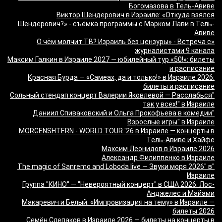
Богомазова в Тель-Авиве
Виктор Шендерович в Израиле: «Откуда взялся
Шендерович?» - съёмка программы с Марком Лави в Тель-
Авиве
«О чём молчит ТВ? Израиль без цензуры» - Встреча с
журналистами 9 канала
Максим Галкин в Израиле 2027 — юбилейный тур «50!»: билеты
и расписание
Красная Бурда — «Самеах, да и только!» в Израиле 2026:
билеты и расписание
"Сольный стендап концерт Валерии Яковлевой — Расслабься
так у всех!" в Израиле
"Даниил Спиваковский и Ольга Прокофьева в комедии
Взрослые игры" в Израиле
MORGENSHTERN - WORLD TOUR '26 в Израиле — концерты в
Тель-Авиве и Хайфе
Максим Леонидов в Израиле 2026
Александр Филиппенко в Израиле
"The magic of Sanremo and Loboda live — Звуки моря 2026" в
Израиле
Группа "КИНО" — "Невероятный концерт" в США 2026: Лос-
Анджелес и Майами
Макаревич и Белый: «Импровизация на тему» в Израиле —
билеты 2026
Семён Слепаков в Израиле 2026 — билеты на концерты в