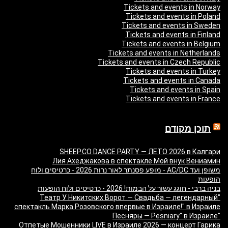
Tickets and events in Norway
Tickets and events in Poland
Tickets and events in Sweden
Tickets and events in Finland
Tickets and events in Belgium
Tickets and events in Netherlands
Tickets and events in Czech Republic
Tickets and events in Turkey
Tickets and events in Canada
Tickets and events in Spain
Tickets and events in France
תוכן מקודם
SHEEP.CO DANCE PARTY — ЛЕТО 2026 в Калгари
Лия Ахеджакова в спектакле Мой внук Вениамин
משופן ועד AC/DC - מופע פסנתר לאור נרות 2026 - כרטיסים ולוח
הופעות
בניה ברבי - חוגג עשור על הבמות! 2026 - כרטיסים ולוח הופעות
"Театр У Никитских Ворот — Свадьба — легендарный
спектакль Марка Розовского впервые в Израиле!" в Израиле
"Песняры — Pesniary" в Израиле
Отпетые Мошенники LIVE в Израиле 2026 — концерт Гарика