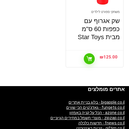
משחקי ספורט לילדים
שק אגרוף עם
כפפות 60 ס"מ
מבית Star Toys
₪
125.00
אתרים מומלצים
bigapple.co.il - בלוג בניית אתרים
fungets.co.il - גאדג'טים הכי שווים
azone.co.il - הכל על קניה באמזון
zipzap.co.il - מוצרי חשמל במחירים הגיוניים
fnews.co.il - חדשות כלכלה
giftim.co.il - קניות באינטרנט