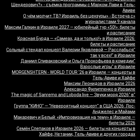
Шендерович?» - съёмка программы с Марком Лави в Тель-
Авиве
«О чём молчит ТВ? Израиль без цензуры» - Встреча с
журналистами 9 канала
Максим Галкин в Израиле 2027 — юбилейный тур «50!»: билеты
и расписание
Красная Бурда — «Самеах, да и только!» в Израиле 2026:
билеты и расписание
"Сольный стендап концерт Валерии Яковлевой — Расслабься
так у всех!" в Израиле
"Даниил Спиваковский и Ольга Прокофьева в комедии
Взрослые игры" в Израиле
MORGENSHTERN - WORLD TOUR '26 в Израиле — концерты в
Тель-Авиве и Хайфе
Максим Леонидов в Израиле 2026
Александр Филиппенко в Израиле
"The magic of Sanremo and Loboda live — Звуки моря 2026" в
Израиле
Группа "КИНО" — "Невероятный концерт" в США 2026: Лос-
Анджелес и Майами
Макаревич и Белый: «Импровизация на тему» в Израиле —
билеты 2026
Семён Слепаков в Израиле 2026 — билеты на концерты в
Хайфе, Нетании, Тель-Авиве и других городах