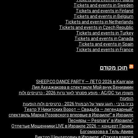
Tickets and events in Sweden
Tickets and events in Finland
Tickets and events in Belgium
Tickets and events in Netherlands
Tickets and events in Czech Republic
Tickets and events in Turkey
Tickets and events in Canada
Tickets and events in Spain
Tickets and events in France
תוכן מקודם
SHEEP.CO DANCE PARTY — ЛЕТО 2026 в Калгари
Лия Ахеджакова в спектакле Мой внук Вениамин
משופן ועד AC/DC - מופע פסנתר לאור נרות 2026 - כרטיסים ולוח
הופעות
בניה ברבי - חוגג עשור על הבמות! 2026 - כרטיסים ולוח הופעות
"Театр У Никитских Ворот — Свадьба — легендарный
спектакль Марка Розовского впервые в Израиле!" в Израиле
"Песняры — Pesniary" в Израиле
Отпетые Мошенники LIVE в Израиле 2026 — концерт Гарика
Богомазова в Тель-Авиве
Виктор Шендерович в Израиле: «Откуда взялся