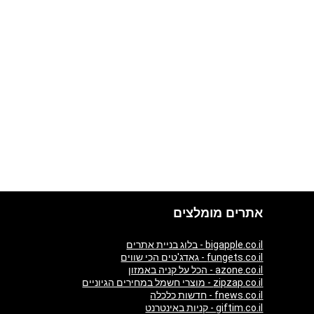
אתרים מומלצים
bigapple.co.il - בלוג בניית אתרים
fungets.co.il - גאדג'טים הכי שווים
azone.co.il - הכל על קניה באמזון
zipzap.co.il - מוצרי חשמל במחירים הגיוניים
fnews.co.il - חדשות כלכלה
giftim.co.il - קניות באינטרנט