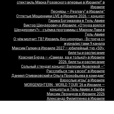
спектакль Марка Розовского впервые в Израиле!" в
Израиле
"Песняры — Pesniary" в Израиле
Отпетые Мошенники LIVE в Израиле 2026 — концерт
Гарика Богомазова в Тель-Авиве
Виктор Шендерович в Израиле: «Откуда взялся
Шендерович?» - съёмка программы с Марком Лави в
Тель-Авиве
«О чём молчит ТВ? Израиль без цензуры» - Встреча с
журналистами 9 канала
Максим Галкин в Израиле 2027 — юбилейный тур «50!»:
билеты и расписание
Красная Бурда — «Самеах, да и только!» в Израиле
2026: билеты и расписание
"Сольный стендап концерт Валерии Яковлевой —
Расслабься так у всех!" в Израиле
"Даниил Спиваковский и Ольга Прокофьева в комедии
Взрослые игры" в Израиле
MORGENSHTERN - WORLD TOUR '26 в Израиле —
концерты в Тель-Авиве и Хайфе
Максим Леонидов в Израиле 2026
Александр Филиппенко в Израиле
"The magic of Sanremo and Loboda live — Звуки моря
2026" в Израиле
Группа "КИНО" — "Невероятный концерт" в США 2026: