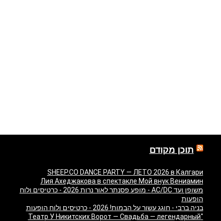
תוכן מקודם
SHEEP.CO DANCE PARTY — ЛЕТО 2026 в Калгари
Лия Ахеджакова в спектакле Мой внук Вениамин
משופן ועד AC/DC - מופע פסנתר לאור נרות 2026 - כרטיסים ולוח
הופעות
בניה ברבי - חוגג עשור על הבמות! 2026 - כרטיסים ולוח הופעות
"Театр У Никитских Ворот — Свадьба — легендарный