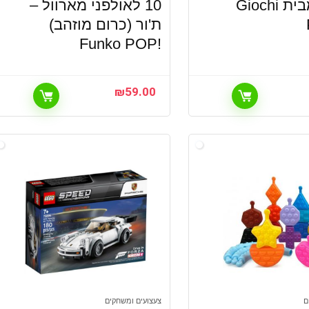
10 גול מבית Giochi
10 לאולפני מארוול –
ת'ור (כרום מוזהב)
!Funko POP
₪
59.00
ם
צעצועים ומשחקים