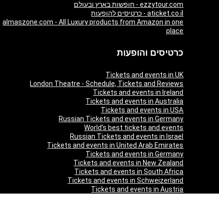
ezzytour.com - חופשות בארץ ובעולם
aticket.co.il - כרטיסים להופעות
almaszone.com - All Luxury products from Amazon in one
place
כרטיסים והופעות
Tickets and events in UK
London Theatre - Schedule, Tickets and Reviews
Tickets and events in Ireland
Tickets and events in Australia
Tickets and events in USA
Russian Tickets and events in Germany
World’s best tickets and events
Russian Tickets and events in Israel
Tickets and events in United Arab Emirates
Tickets and events in Germany
Tickets and events in New Zealand
Tickets and events in South Africa
Tickets and events in Schweizerland
Tickets and events in Austria
Tickets and events in Denmark
Tickets and events in Italy
Tickets and events in Norway