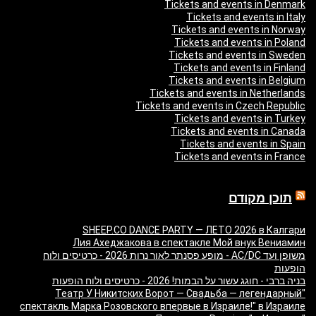
Tickets and events in Denmark
Tickets and events in Italy
Tickets and events in Norway
Tickets and events in Poland
Tickets and events in Sweden
Tickets and events in Finland
Tickets and events in Belgium
Tickets and events in Netherlands
Tickets and events in Czech Republic
Tickets and events in Turkey
Tickets and events in Canada
Tickets and events in Spain
Tickets and events in France
תוכן מקודם
SHEEP.CO DANCE PARTY — ЛЕТО 2026 в Калгари
Лия Ахеджакова в спектакле Мой внук Вениамин
משופן ועד AC/DC - מופע פסנתר לאור נרות 2026 - כרטיסים ולוח
הופעות
בניה ברבי - חוגג עשור על הבמות! 2026 - כרטיסים ולוח הופעות
"Театр У Никитских Ворот — Свадьба — легендарный
спектакль Марка Розовского впервые в Израиле!" в Израиле