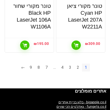
טונר מקורי ציאן
טונר מקורי שחור
Black HP
Cyan HP
LaserJet 106A
LaserJet 207A
W1106A
W2211A
₪
195.00
₪
309.00
←
9
8
7
…
4
3
2
1
אתרים מומלצים
bigapple.co.il - בלוג בניית אתרים
fungets.co.il - גאדג'טים הכי שווים