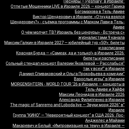
"Песняры — Pesniary" в Израиле
Отпетые Мошенники LIVE в Израиле 2026 — концерт Гарика
Богомазова в Тель-Авиве
Виктор Шендерович в Израиле: «Откуда взялся
Шендерович?» - съёмка программы с Марком Лави в Тель-
Авиве
«О чём молчит ТВ? Израиль без цензуры» - Встреча с
журналистами 9 канала
Максим Галкин в Израиле 2027 — юбилейный тур «50!»: билеты
и расписание
Красная Бурда — «Самеах, да и только!» в Израиле 2026:
билеты и расписание
"Сольный стендап концерт Валерии Яковлевой — Расслабься
так у всех!" в Израиле
"Даниил Спиваковский и Ольга Прокофьева в комедии
Взрослые игры" в Израиле
MORGENSHTERN - WORLD TOUR '26 в Израиле — концерты в
Тель-Авиве и Хайфе
Максим Леонидов в Израиле 2026
Александр Филиппенко в Израиле
"The magic of Sanremo and Loboda live — Звуки моря 2026" в
Израиле
Группа "КИНО" — "Невероятный концерт" в США 2026: Лос-
Анджелес и Майами
Макаревич и Белый: «Импровизация на тему» в Израиле —