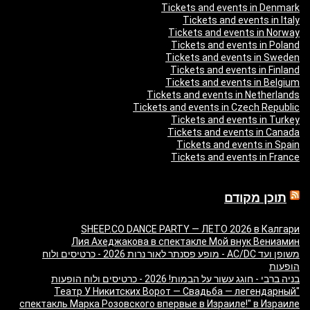
Tickets and events in Denmark
Tickets and events in Italy
Tickets and events in Norway
Tickets and events in Poland
Tickets and events in Sweden
Tickets and events in Finland
Tickets and events in Belgium
Tickets and events in Netherlands
Tickets and events in Czech Republic
Tickets and events in Turkey
Tickets and events in Canada
Tickets and events in Spain
Tickets and events in France
תוכן מקודם
SHEEP.CO DANCE PARTY — ЛЕТО 2026 в Калгари
Лия Ахеджакова в спектакле Мой внук Вениамин
משופן ועד AC/DC - מופע פסנתר לאור נרות 2026 - כרטיסים ולוח
הופעות
בניה ברבי - חוגג עשור על הבמות! 2026 - כרטיסים ולוח הופעות
"Театр У Никитских Ворот — Свадьба — легендарный
спектакль Марка Розовского впервые в Израиле!" в Израиле