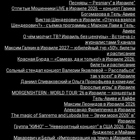
"Песняры — Pesniary" в Израиле
Отпетые Мошенники LIVE в Израиле 2026 — концерт Гарика
Богомазова в Тель-Авиве
Виктор Шендерович в Израиле: «Откуда взялся
Шендерович?» - съёмка программы с Марком Лави в Тель-
Авиве
«О чём молчит ТВ? Израиль без цензуры» - Встреча с
журналистами 9 канала
Максим Галкин в Израиле 2027 — юбилейный тур «50!»: билеты
и расписание
Красная Бурда — «Самеах, да и только!» в Израиле 2026:
билеты и расписание
"Сольный стендап концерт Валерии Яковлевой — Расслабься
так у всех!" в Израиле
"Даниил Спиваковский и Ольга Прокофьева в комедии
Взрослые игры" в Израиле
MORGENSHTERN - WORLD TOUR '26 в Израиле — концерты в
Тель-Авиве и Хайфе
Максим Леонидов в Израиле 2026
Александр Филиппенко в Израиле
"The magic of Sanremo and Loboda live — Звуки моря 2026" в
Израиле
Группа "КИНО" — "Невероятный концерт" в США 2026: Лос-
Анджелес и Майами
Макаревич и Белый: «Импровизация на тему» в Израиле —