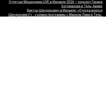
Отпетые Мошенники LIVE в Израиле 2026 — концерт Гарика
Богомазова в Тель-Авиве
Виктор Шендерович в Израиле: «Откуда взялся
Шендерович?» - съёмка программы с Марком Лави в Тель-
Авиве
«О чём молчит ТВ? Израиль без цензуры» - Встреча с
журналистами 9 канала
Максим Галкин в Израиле 2027 — юбилейный тур «50!»: билеты
и расписание
Красная Бурда — «Самеах, да и только!» в Израиле 2026:
билеты и расписание
"Сольный стендап концерт Валерии Яковлевой — Расслабься
так у всех!" в Израиле
"Даниил Спиваковский и Ольга Прокофьева в комедии
Взрослые игры" в Израиле
MORGENSHTERN - WORLD TOUR '26 в Израиле — концерты в
Тель-Авиве и Хайфе
Максим Леонидов в Израиле 2026
Александр Филиппенко в Израиле
"The magic of Sanremo and Loboda live — Звуки моря 2026" в
Израиле
Группа "КИНО" — "Невероятный концерт" в США 2026: Лос-
Анджелес и Майами
Макаревич и Белый: «Импровизация на тему» в Израиле —
билеты 2026