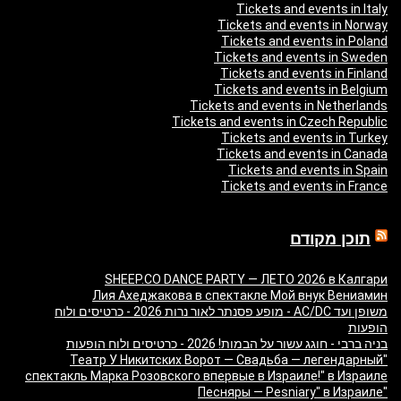
Tickets and events in Italy
Tickets and events in Norway
Tickets and events in Poland
Tickets and events in Sweden
Tickets and events in Finland
Tickets and events in Belgium
Tickets and events in Netherlands
Tickets and events in Czech Republic
Tickets and events in Turkey
Tickets and events in Canada
Tickets and events in Spain
Tickets and events in France
תוכן מקודם
SHEEP.CO DANCE PARTY — ЛЕТО 2026 в Калгари
Лия Ахеджакова в спектакле Мой внук Вениамин
משופן ועד AC/DC - מופע פסנתר לאור נרות 2026 - כרטיסים ולוח
הופעות
בניה ברבי - חוגג עשור על הבמות! 2026 - כרטיסים ולוח הופעות
"Театр У Никитских Ворот — Свадьба — легендарный
спектакль Марка Розовского впервые в Израиле!" в Израиле
"Песняры — Pesniary" в Израиле