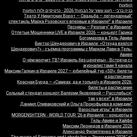
הופעות
בניה ברבי - חוגג עשור על הבמות! 2026 - כרטיסים ולוח הופעות
"Театр У Никитских Ворот — Свадьба — легендарный
спектакль Марка Розовского впервые в Израиле!" в Израиле
"Песняры — Pesniary" в Израиле
Отпетые Мошенники LIVE в Израиле 2026 — концерт Гарика
Богомазова в Тель-Авиве
Виктор Шендерович в Израиле: «Откуда взялся
Шендерович?» - съёмка программы с Марком Лави в Тель-
Авиве
«О чём молчит ТВ? Израиль без цензуры» - Встреча с
журналистами 9 канала
Максим Галкин в Израиле 2027 — юбилейный тур «50!»: билеты
и расписание
Красная Бурда — «Самеах, да и только!» в Израиле 2026:
билеты и расписание
"Сольный стендап концерт Валерии Яковлевой — Расслабься
так у всех!" в Израиле
"Даниил Спиваковский и Ольга Прокофьева в комедии
Взрослые игры" в Израиле
MORGENSHTERN - WORLD TOUR '26 в Израиле — концерты в
Тель-Авиве и Хайфе
Максим Леонидов в Израиле 2026
Александр Филиппенко в Израиле