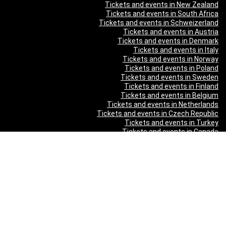
Tickets and events in New Zealand
Tickets and events in South Africa
Tickets and events in Schweizerland
Tickets and events in Austria
Tickets and events in Denmark
Tickets and events in Italy
Tickets and events in Norway
Tickets and events in Poland
Tickets and events in Sweden
Tickets and events in Finland
Tickets and events in Belgium
Tickets and events in Netherlands
Tickets and events in Czech Republic
Tickets and events in Turkey
Tickets and events in Canada
Tickets and events in Spain
Tickets and events in France
תוכן מקודם
SHEEP.CO DANCE PARTY — ЛЕТО 2026 в Калгари
Лия Ахеджакова в спектакле Мой внук Вениамин
משופן ועד AC/DC - מופע פסנתר לאור נרות 2026 - כרטיסים ולוח