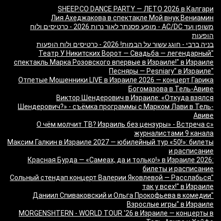
SHEEP.CO DANCE PARTY — ЛЕТО 2026 в Калгари
Лия Ахеджакова в спектакле Мой внук Вениамин
משופן ועד AC/DC - מופע פסנתר לאור נרות 2026 - כרטיסים ולוח
הופעות
בניה ברבי - חוגג עשור על הבמות! 2026 - כרטיסים ולוח הופעות
"Театр У Никитских Ворот — Свадьба — легендарный
спектакль Марка Розовского впервые в Израиле!" в Израиле
"Песняры — Pesniary" в Израиле
Отпетые Мошенники LIVE в Израиле 2026 — концерт Гарика
Богомазова в Тель-Авиве
Виктор Шендерович в Израиле: «Откуда взялся
Шендерович?» - съёмка программы с Марком Лави в Тель-
Авиве
«О чём молчит ТВ? Израиль без цензуры» - Встреча с
журналистами 9 канала
Максим Галкин в Израиле 2027 — юбилейный тур «50!»: билеты
и расписание
Красная Бурда — «Самеах, да и только!» в Израиле 2026:
билеты и расписание
"Сольный стендап концерт Валерии Яковлевой — Расслабься
так у всех!" в Израиле
"Даниил Спиваковский и Ольга Прокофьева в комедии
Взрослые игры" в Израиле
MORGENSHTERN - WORLD TOUR '26 в Израиле — концерты в