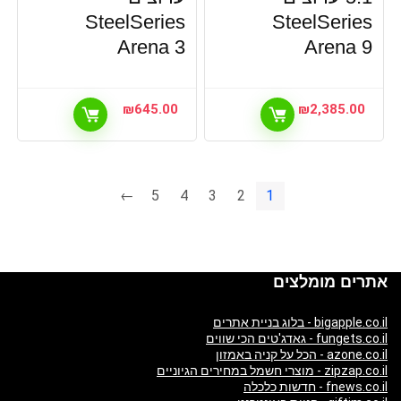
SteelSeries
SteelSeries
Arena 3
Arena 9
₪
645.00
₪
2,385.00
←
5
4
3
2
1
אתרים מומלצים
bigapple.co.il - בלוג בניית אתרים
fungets.co.il - גאדג'טים הכי שווים
azone.co.il - הכל על קניה באמזון
zipzap.co.il - מוצרי חשמל במחירים הגיוניים
fnews.co.il - חדשות כלכלה