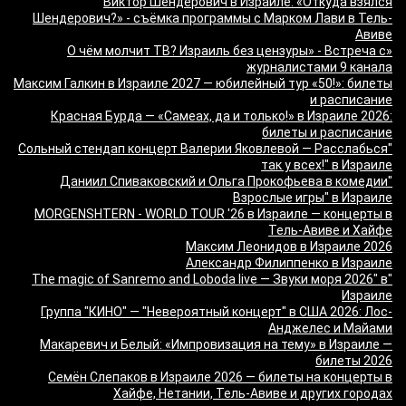
Виктор Шендерович в Израиле: «Откуда взялся
Шендерович?» - съёмка программы с Марком Лави в Тель-
Авиве
«О чём молчит ТВ? Израиль без цензуры» - Встреча с
журналистами 9 канала
Максим Галкин в Израиле 2027 — юбилейный тур «50!»: билеты
и расписание
Красная Бурда — «Самеах, да и только!» в Израиле 2026:
билеты и расписание
"Сольный стендап концерт Валерии Яковлевой — Расслабься
так у всех!" в Израиле
"Даниил Спиваковский и Ольга Прокофьева в комедии
Взрослые игры" в Израиле
MORGENSHTERN - WORLD TOUR '26 в Израиле — концерты в
Тель-Авиве и Хайфе
Максим Леонидов в Израиле 2026
Александр Филиппенко в Израиле
"The magic of Sanremo and Loboda live — Звуки моря 2026" в
Израиле
Группа "КИНО" — "Невероятный концерт" в США 2026: Лос-
Анджелес и Майами
Макаревич и Белый: «Импровизация на тему» в Израиле —
билеты 2026
Семён Слепаков в Израиле 2026 — билеты на концерты в
Хайфе, Нетании, Тель-Авиве и других городах