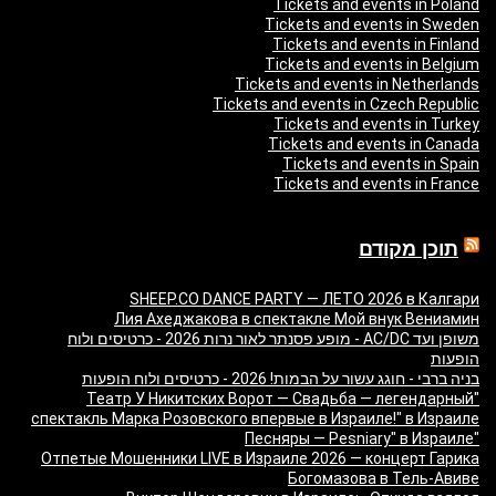
Tickets and events in Poland
Tickets and events in Sweden
Tickets and events in Finland
Tickets and events in Belgium
Tickets and events in Netherlands
Tickets and events in Czech Republic
Tickets and events in Turkey
Tickets and events in Canada
Tickets and events in Spain
Tickets and events in France
תוכן מקודם
SHEEP.CO DANCE PARTY — ЛЕТО 2026 в Калгари
Лия Ахеджакова в спектакле Мой внук Вениамин
משופן ועד AC/DC - מופע פסנתר לאור נרות 2026 - כרטיסים ולוח
הופעות
בניה ברבי - חוגג עשור על הבמות! 2026 - כרטיסים ולוח הופעות
"Театр У Никитских Ворот — Свадьба — легендарный
спектакль Марка Розовского впервые в Израиле!" в Израиле
"Песняры — Pesniary" в Израиле
Отпетые Мошенники LIVE в Израиле 2026 — концерт Гарика
Богомазова в Тель-Авиве