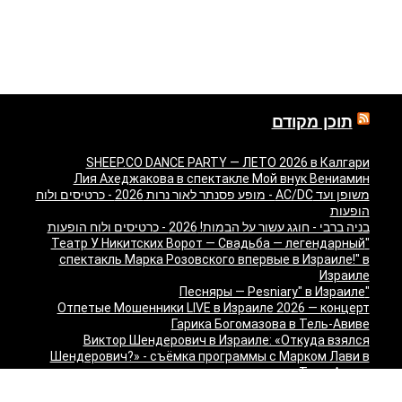
תוכן מקודם
SHEEP.CO DANCE PARTY — ЛЕТО 2026 в Калгари
Лия Ахеджакова в спектакле Мой внук Вениамин
משופן ועד AC/DC - מופע פסנתר לאור נרות 2026 - כרטיסים ולוח
הופעות
בניה ברבי - חוגג עשור על הבמות! 2026 - כרטיסים ולוח הופעות
"Театр У Никитских Ворот — Свадьба — легендарный
спектакль Марка Розовского впервые в Израиле!" в
Израиле
"Песняры — Pesniary" в Израиле
Отпетые Мошенники LIVE в Израиле 2026 — концерт
Гарика Богомазова в Тель-Авиве
Виктор Шендерович в Израиле: «Откуда взялся
Шендерович?» - съёмка программы с Марком Лави в
Тель-Авиве
«О чём молчит ТВ? Израиль без цензуры» - Встреча с