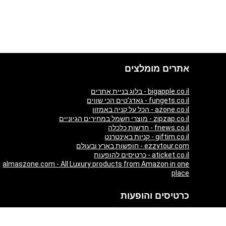
אתרים מומלצים
bigapple.co.il - בלוג בניית אתרים
fungets.co.il - גאדג'טים הכי שווים
azone.co.il - הכל על קניה באמזון
zipzap.co.il - מוצרי חשמל במחירים הגיוניים
fnews.co.il - חדשות כלכלה
giftim.co.il - קניות באינטרנט
ezzytour.com - חופשות בארץ ובעולם
aticket.co.il - כרטיסים להופעות
almaszone.com - All Luxury products from Amazon in one
place
כרטיסים והופעות
Tickets and events in UK