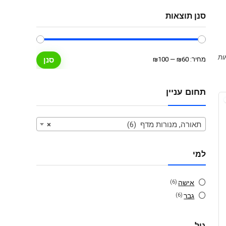
סנן תוצאות
מחיר
מחיר
מחיר:
₪60
—
₪100
סנן
מינימלי
מקסימלי
תחום עניין
תאורה, מנורות מדף (6)
×
למי
אישה
(6)
גבר
(6)
גיל