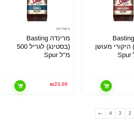
בישול חוץ
רינדה Basting
מרינדה Basting
 היקורי מעושן
(בסטינג) לגריל 500
מ"ל Spur
₪
23.00
←
4
3
2