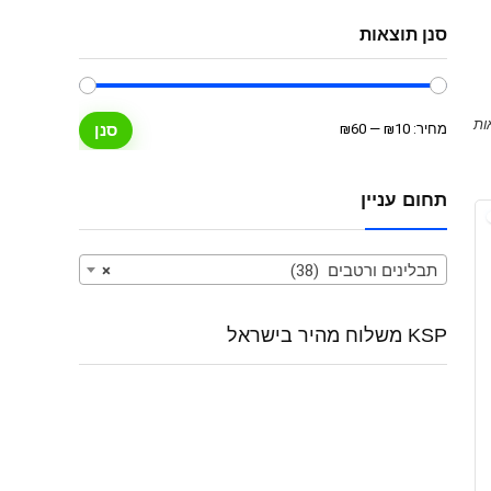
סנן תוצאות
מחיר
מחיר
מחיר:
₪10
—
₪60
סנן
מינימלי
מקסימלי
תחום עניין
תבלינים ורטבים (38)
×
KSP משלוח מהיר בישראל