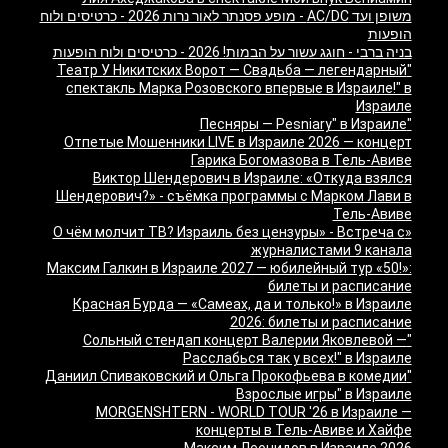
משופן ועד AC/DC - מופע פסנתר לאור נרות 2026 - כרטיסים ולוח
הופעות
בניה ברבי - חוגג עשור על הבמות! 2026 - כרטיסים ולוח הופעות
"Театр У Никитских Ворот — Свадьба — легендарный
спектакль Марка Розовского впервые в Израиле!" в
Израиле
"Песняры — Pesniary" в Израиле
Отпетые Мошенники LIVE в Израиле 2026 — концерт
Гарика Богомазова в Тель-Авиве
Виктор Шендерович в Израиле: «Откуда взялся
Шендерович?» - съёмка программы с Марком Лави в
Тель-Авиве
«О чём молчит ТВ? Израиль без цензуры» - Встреча с
журналистами 9 канала
Максим Галкин в Израиле 2027 — юбилейный тур «50!»:
билеты и расписание
Красная Бурда — «Самеах, да и только!» в Израиле
2026: билеты и расписание
"Сольный стендап концерт Валерии Яковлевой —
Расслабься так у всех!" в Израиле
"Даниил Спиваковский и Ольга Прокофьева в комедии
Взрослые игры" в Израиле
MORGENSHTERN - WORLD TOUR '26 в Израиле —
концерты в Тель-Авиве и Хайфе
Максим Леонидов в Израиле 2026