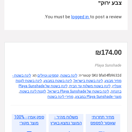
צבע ירוק”
You must be
logged in
to post a review.
₪
174.00
Playa Sunshade
bfa04fb9632d
SKU
קטגוריה:
לינה בשטח
,
קמפינג וטיולים
תָג:
לינה בשטח -
מחיר מבצע
,
לינה בשטח בישראל
,
לינה בשטח במבצע
,
לינה בשטח לקנות
אונליין
,
לינה בשטח משלוח עד הבית
,
לינה בשטח של Playa Sunshade
בהנחה
,
לינה בשטח של Playa Sunshade בישראל
,
לקנות לינה בשטח
,
מוצרי Playa Sunshade במבצע
,
מחירי לינה בשטח
מחיר תחרותי
משלוח מהיר -
ספק אמין - 100%
שאסור לפספס
המוצר נמצא בארץ
מוצר מקורי