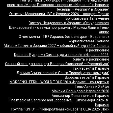
"Театр У Никитских Ворот — Свадьба — легендарный
спектакль Марка Розовского впервые в Израиле!" в Израиле
"Песняры — Pesniary" в Израиле
Отпетые Мошенники LIVE в Израиле 2026 — концерт Гарика
Богомазова в Тель-Авиве
Виктор Шендерович в Израиле: «Откуда взялся
Шендерович?» - съёмка программы с Марком Лави в Тель-
Авиве
«О чём молчит ТВ? Израиль без цензуры» - Встреча с
журналистами 9 канала
Максим Галкин в Израиле 2027 — юбилейный тур «50!»: билеты
и расписание
Красная Бурда — «Самеах, да и только!» в Израиле 2026:
билеты и расписание
"Сольный стендап концерт Валерии Яковлевой — Расслабься
так у всех!" в Израиле
"Даниил Спиваковский и Ольга Прокофьева в комедии
Взрослые игры" в Израиле
MORGENSHTERN - WORLD TOUR '26 в Израиле — концерты в
Тель-Авиве и Хайфе
Максим Леонидов в Израиле 2026
Александр Филиппенко в Израиле
"The magic of Sanremo and Loboda live — Звуки моря 2026" в
Израиле
Группа "КИНО" — "Невероятный концерт" в США 2026: Лос-