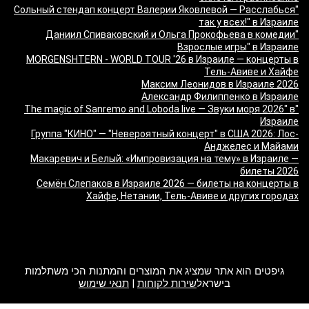
"Сольный стендап концерт Валерии Яковлевой — Расслабься
так у всех!" в Израиле
"Даниил Спиваковский и Ольга Прокофьева в комедии
Взрослые игры" в Израиле
MORGENSHTERN - WORLD TOUR '26 в Израиле — концерты в
Тель-Авиве и Хайфе
Максим Леонидов в Израиле 2026
Александр Филиппенко в Израиле
"The magic of Sanremo and Loboda live — Звуки моря 2026" в
Израиле
Группа "КИНО" — "Невероятный концерт" в США 2026: Лос-
Анджелес и Майами
Макаревич и Белый: «Импровизация на тему» в Израиле —
билеты 2026
Семён Слепаков в Израиле 2026 — билеты на концерты в
Хайфе, Нетании, Тель-Авиве и других городах
מה זה Giftim
גיפטים הוא אתר שמציג את המוצרים והמתנות הכי משתלמות
בישראל
שירות לקוחות
|
תנאי שימוש