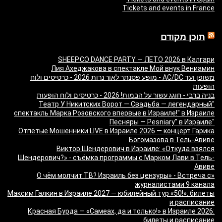
Tickets and events in France
תוכן מקודם
SHEEP.CO DANCE PARTY — ЛЕТО 2026 в Калгари
Лия Ахеджакова в спектакле Мой внук Вениамин
משופן ועד AC/DC - מופע פסנתר לאור נרות 2026 - כרטיסים ולוח
הופעות
בניה ברבי - חוגג עשור על הבמות! 2026 - כרטיסים ולוח הופעות
"Театр У Никитских Ворот — Свадьба — легендарный
спектакль Марка Розовского впервые в Израиле!" в Израиле
"Песняры — Pesniary" в Израиле
Отпетые Мошенники LIVE в Израиле 2026 — концерт Гарика
Богомазова в Тель-Авиве
Виктор Шендерович в Израиле: «Откуда взялся
Шендерович?» - съёмка программы с Марком Лави в Тель-
Авиве
«О чём молчит ТВ? Израиль без цензуры» - Встреча с
журналистами 9 канала
Максим Галкин в Израиле 2027 — юбилейный тур «50!»: билеты
и расписание
Красная Бурда — «Самеах, да и только!» в Израиле 2026:
билеты и расписание