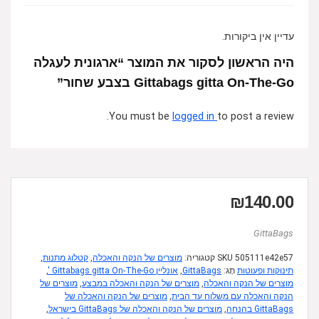
עדיין אין ביקורות.
היה הראשון לסקור את המוצר “ארגונית לעגלה
Gittabags gitta On-The-Go בצבע שחור”
You must be
logged in
to post a review.
₪
140.00
GittaBags
505111e42e57
SKU
קטגוריה:
מוצרים של הנקה והאכלה
,
קטלוג מתנות
,
תינוקות ופעוטות
תָג:
GittaBags
,
אונליין Gittabags gitta On-The-Go '
,
מוצרים של הנקה והאכלה
,
מוצרים של הנקה והאכלה במבצע
,
מוצרים של
הנקה והאכלה עם משלוח עד הבית
,
מוצרים של הנקה והאכלה של
GittaBags בהנחה
,
מוצרים של הנקה והאכלה של GittaBags בישראל
,