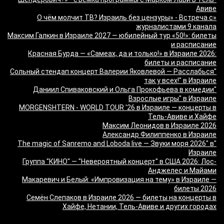
Авиве
«О чём молчит ТВ? Израиль без цензуры» - Встреча с
журналистами 9 канала
Максим Галкин в Израиле 2027 — юбилейный тур «50!»: билеты
и расписание
Красная Бурда — «Самеах, да и только!» в Израиле 2026:
билеты и расписание
"Сольный стендап концерт Валерии Яковлевой — Расслабься
так у всех!" в Израиле
"Даниил Спиваковский и Ольга Прокофьева в комедии
Взрослые игры" в Израиле
MORGENSHTERN - WORLD TOUR '26 в Израиле — концерты в
Тель-Авиве и Хайфе
Максим Леонидов в Израиле 2026
Александр Филиппенко в Израиле
"The magic of Sanremo and Loboda live — Звуки моря 2026" в
Израиле
Группа "КИНО" — "Невероятный концерт" в США 2026: Лос-
Анджелес и Майами
Макаревич и Белый: «Импровизация на тему» в Израиле —
билеты 2026
Семён Слепаков в Израиле 2026 — билеты на концерты в
Хайфе, Нетании, Тель-Авиве и других городах