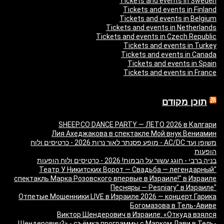
Tickets and events in Sweden
Tickets and events in Finland
Tickets and events in Belgium
Tickets and events in Netherlands
Tickets and events in Czech Republic
Tickets and events in Turkey
Tickets and events in Canada
Tickets and events in Spain
Tickets and events in France
תוכן מקודם
SHEEP.CO DANCE PARTY — ЛЕТО 2026 в Калгари
Лия Ахеджакова в спектакле Мой внук Вениамин
משופן ועד AC/DC - מופע פסנתר לאור נרות 2026 - כרטיסים ולוח
הופעות
בניה ברבי - חוגג עשור על הבמות! 2026 - כרטיסים ולוח הופעות
"Театр У Никитских Ворот — Свадьба — легендарный
спектакль Марка Розовского впервые в Израиле!" в Израиле
"Песняры — Pesniary" в Израиле
Отпетые Мошенники LIVE в Израиле 2026 — концерт Гарика
Богомазова в Тель-Авиве
Виктор Шендерович в Израиле: «Откуда взялся
Шендерович?» - съёмка программы с Марком Лави в Тель-