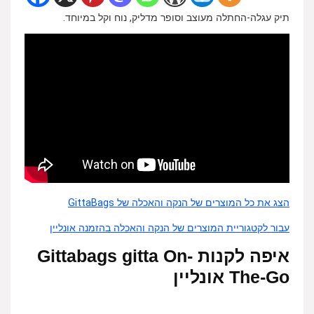
תיק עגלה-החתלה מעוצב וסופר מדליק, נוח וקל במיוחד.
הצג את כל המוצרים של הנקה והאכלה של GittaBags
עבור לקטגוריית המוצרים של הנקה והאכלה בהזמנה אונליין
איפה לקנות Gittabags gitta On-
The-Go אונליין