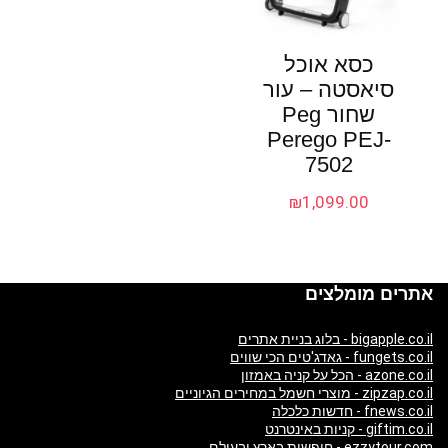
כסא אוכל
סיאסטה – עור
שחור Peg
Perego PEJ-
7502
₪
1,099.00
אתרים מומלצים
bigapple.co.il - בלוג בניית אתרים
fungets.co.il - גאדג'טים הכי שווים
azone.co.il - הכל על קניה באמזון
zipzap.co.il - מוצרי חשמל במחירים הגיוניים
fnews.co.il - חדשות כלכלה
giftim.co.il - קניות באינטרנט
ezzytour.com - חופשות בארץ ובעולם