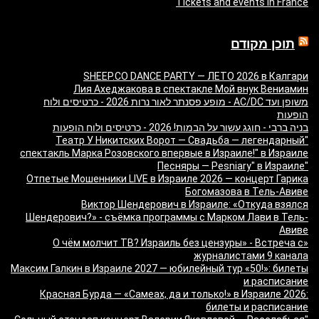
Tickets and events in France
תוכן מקודם
SHEEP.CO DANCE PARTY — ЛЕТО 2026 в Калгари
Лия Ахеджакова в спектакле Мой внук Вениамин
משופן ועד AC/DC - מופע פסנתר לאור נרות 2026 - כרטיסים ולוח
הופעות
בניה ברבי - חוגג עשור על הבמות! 2026 - כרטיסים ולוח הופעות
"Театр У Никитских Ворот — Свадьба — легендарный
спектакль Марка Розовского впервые в Израиле!" в Израиле
"Песняры — Pesniary" в Израиле
Отпетые Мошенники LIVE в Израиле 2026 — концерт Гарика
Богомазова в Тель-Авиве
Виктор Шендерович в Израиле: «Откуда взялся
Шендерович?» - съёмка программы с Марком Лави в Тель-
Авиве
«О чём молчит ТВ? Израиль без цензуры» - Встреча с
журналистами 9 канала
Максим Галкин в Израиле 2027 — юбилейный тур «50!»: билеты
и расписание
Красная Бурда — «Самеах, да и только!» в Израиле 2026:
билеты и расписание