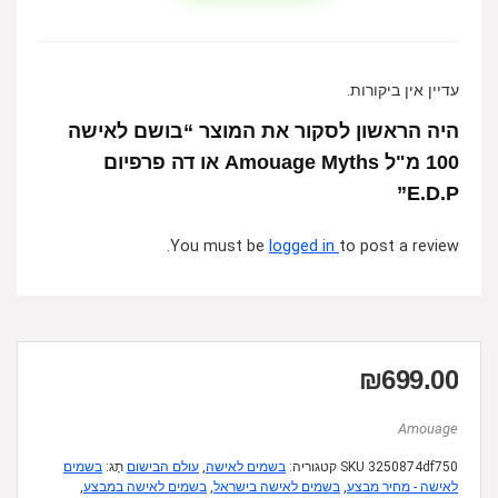
עדיין אין ביקורות.
היה הראשון לסקור את המוצר “בושם לאישה
100 מ"ל Amouage Myths או דה פרפיום
E.D.P”
You must be
logged in
to post a review.
₪
699.00
Amouage
3250874df750
SKU
קטגוריה:
בשמים לאישה
,
עולם הבישום
תָג:
בשמים
לאישה - מחיר מבצע
,
בשמים לאישה בישראל
,
בשמים לאישה במבצע
,