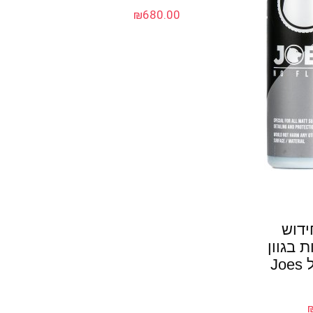
₪
680.00
ידוש
 בגוון
מט 500 מ"ל Joes