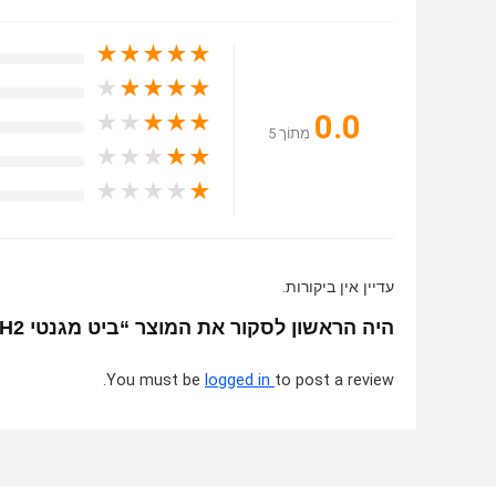
★
★
★
★
★
★
★
★
★
★
0.0
★
★
★
★
★
מִתוֹך 5
★
★
★
★
★
★
★
★
★
★
עדיין אין ביקורות.
היה הראשון לסקור את המוצר “ביט מגנטי PH2 באורך 150 מ"מ + שרוול פלסטי Signet”
You must be
logged in
to post a review.