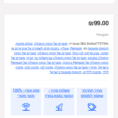
₪
99.00
Penguin
8c66a775799c
SKU
קטגוריה:
מוצרים של הנקה והאכלה
,
קטלוג מתנות
,
תינוקות ופעוטות
תָג:
Penguin
,
אונליין
,
בקבוק תרמי לשמירה על מים קרים או
חמים - צבע פרחוני לבן כחול
,
מוצרים של הנקה והאכלה
,
מוצרים של הנקה
והאכלה במבצע
,
מוצרים של הנקה והאכלה עם משלוח עד הבית
,
מוצרים של
הנקה והאכלה של Penguin בהנחה
,
מוצרים של הנקה והאכלה של Penguin
בישראל
,
מחיריי מוצרים של הנקה והאכלה
,
מתנה לבן
,
מתנה לבת
,
מתנה
לילד
,
מתנות לילדים
,
תינוקות ופעוטות בישראל
מחיר תחרותי
משלוח מהיר -
ספק אמין - 100%
שאסור לפספס
המוצר נמצא בארץ
מוצר מקורי