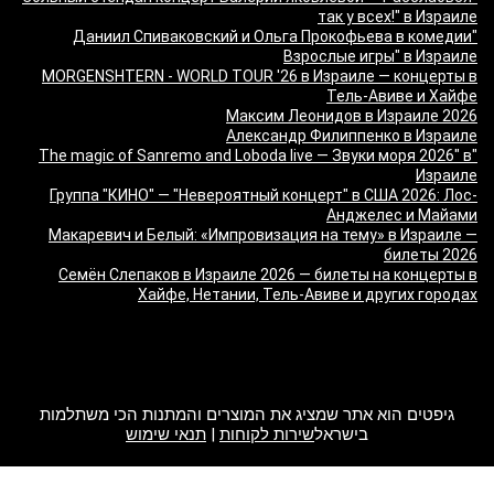
так у всех!" в Израиле
"Даниил Спиваковский и Ольга Прокофьева в комедии
Взрослые игры" в Израиле
MORGENSHTERN - WORLD TOUR '26 в Израиле — концерты в
Тель-Авиве и Хайфе
Максим Леонидов в Израиле 2026
Александр Филиппенко в Израиле
"The magic of Sanremo and Loboda live — Звуки моря 2026" в
Израиле
Группа "КИНО" — "Невероятный концерт" в США 2026: Лос-
Анджелес и Майами
Макаревич и Белый: «Импровизация на тему» в Израиле —
билеты 2026
Семён Слепаков в Израиле 2026 — билеты на концерты в
Хайфе, Нетании, Тель-Авиве и других городах
מה זה Giftim
גיפטים הוא אתר שמציג את המוצרים והמתנות הכי משתלמות
בישראל
שירות לקוחות
|
תנאי שימוש
2017 Giftim. All rights reserved.