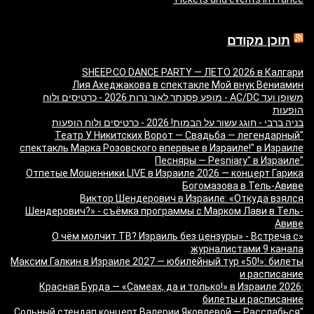
תוכן מקודם
SHEEP.CO DANCE PARTY — ЛЕТО 2026 в Калгари
Лия Ахеджакова в спектакле Мой внук Вениамин
משופן ועד AC/DC - מופע פסנתר לאור נרות 2026 - כרטיסים ולוח
הופעות
בניה ברבי - חוגג עשור על הבמות! 2026 - כרטיסים ולוח הופעות
"Театр У Никитских Ворот — Свадьба — легендарный
спектакль Марка Розовского впервые в Израиле!" в Израиле
"Песняры — Pesniary" в Израиле
Отпетые Мошенники LIVE в Израиле 2026 — концерт Гарика
Богомазова в Тель-Авиве
Виктор Шендерович в Израиле: «Откуда взялся
Шендерович?» - съёмка программы с Марком Лави в Тель-
Авиве
«О чём молчит ТВ? Израиль без цензуры» - Встреча с
журналистами 9 канала
Максим Галкин в Израиле 2027 — юбилейный тур «50!»: билеты
и расписание
Красная Бурда — «Самеах, да и только!» в Израиле 2026:
билеты и расписание
"Сольный стендап концерт Валерии Яковлевой — Расслабься