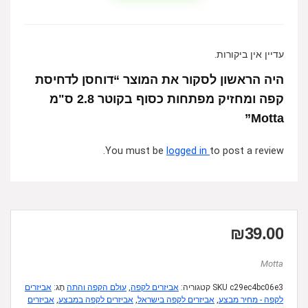
עדיין אין ביקורות.
היה הראשון לסקור את המוצר “דוחסן לדחיסת
קפה ומחזיק מפתחות כסוף בקוטר 2.8 ס"מ
Motta”
You must be
logged in
to post a review.
₪
39.00
Motta
c29ec4bc06e3
SKU
קטגוריה:
אביזרים לקפה
,
עולם הקפה והתה
תָג:
אביזרים
לקפה - מחיר מבצע
,
אביזרים לקפה בישראל
,
אביזרים לקפה במבצע
,
אביזרים