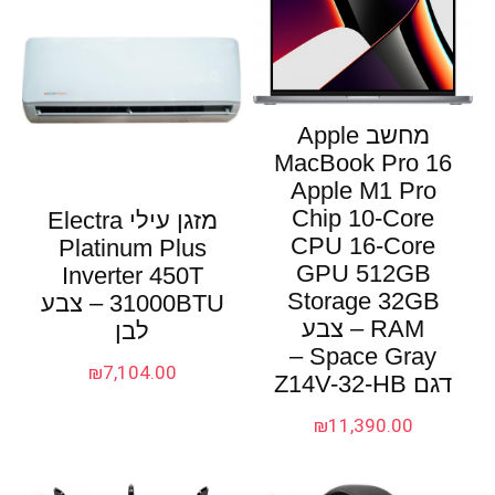
מחשב Apple
MacBook Pro 16
Apple M1 Pro
Chip 10-Core
מזגן עילי Electra
CPU 16-Core
Platinum Plus
GPU 512GB
Inverter 450T
Storage 32GB
31000BTU – צבע
RAM – צבע
לבן
Space Gray –
₪
7,104.00
דגם Z14V-32-HB
₪
11,390.00