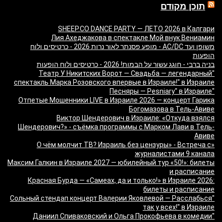
תוכן מקודם
SHEEP.CO DANCE PARTY — ЛЕТО 2026 в Калгари
Лия Ахеджакова в спектакле Мой внук Вениамин
משופן ועד AC/DC - מופע פסנתר לאור נרות 2026 - כרטיסים ולוח
הופעות
בניה ברבי - חוגג עשור על הבמות! 2026 - כרטיסים ולוח הופעות
"Театр У Никитских Ворот — Свадьба — легендарный
спектакль Марка Розовского впервые в Израиле!" в Израиле
"Песняры — Pesniary" в Израиле
Отпетые Мошенники LIVE в Израиле 2026 — концерт Гарика
Богомазова в Тель-Авиве
Виктор Шендерович в Израиле: «Откуда взялся
Шендерович?» - съёмка программы с Марком Лави в Тель-
Авиве
«О чём молчит ТВ? Израиль без цензуры» - Встреча с
журналистами 9 канала
Максим Галкин в Израиле 2027 — юбилейный тур «50!»: билеты
и расписание
Красная Бурда — «Самеах, да и только!» в Израиле 2026:
билеты и расписание
"Сольный стендап концерт Валерии Яковлевой — Расслабься
так у всех!" в Израиле
"Даниил Спиваковский и Ольга Прокофьева в комедии