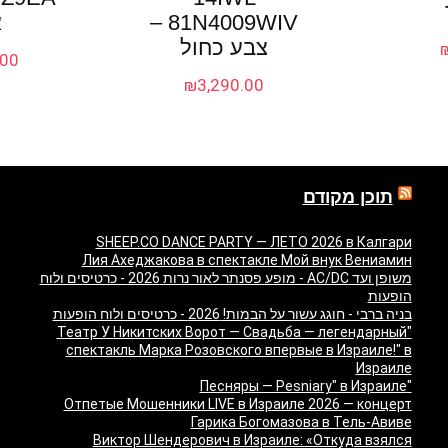
81N4009WIV –
א
צבע כחול
.00
₪
3,290.00
תוכן מקודם
SHEEP.CO DANCE PARTY — ЛЕТО 2026 в Калгари
Лия Ахеджакова в спектакле Мой внук Вениамин
משופן ועד AC/DC - מופע פסנתר לאור נרות 2026 - כרטיסים ולוח
הופעות
בניה ברבי - חוגג עשור על הבמות! 2026 - כרטיסים ולוח הופעות
"Театр У Никитских Ворот — Свадьба — легендарный
спектакль Марка Розовского впервые в Израиле!" в
Израиле
"Песняры — Pesniary" в Израиле
Отпетые Мошенники LIVE в Израиле 2026 — концерт
Гарика Богомазова в Тель-Авиве
Виктор Шендерович в Израиле: «Откуда взялся