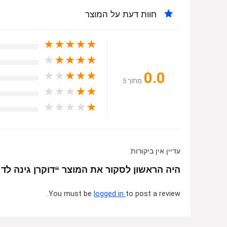
חוות דעת על המוצר
★
★
★
★
★
★
★
★
★
★
0.0
★
★
★
★
★
מִתוֹך 5
★
★
★
★
★
★
★
★
★
★
עדיין אין ביקורות.
היה הראשון לסקור את המוצר “דוקרן גינה לד ירוק 14-GREEN
You must be
logged in
to post a review.