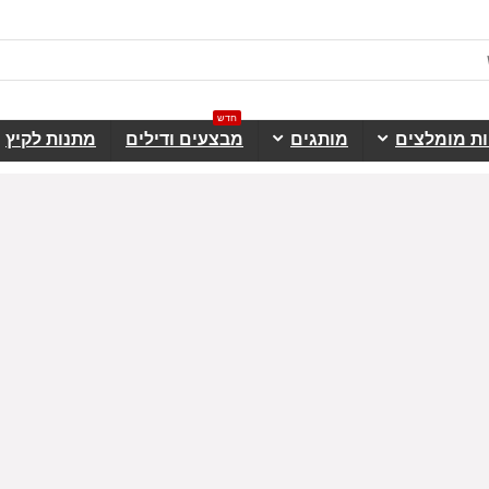
חדש
ות מומלצים
מותגים
מבצעים ודילים
מתנות לקיץ