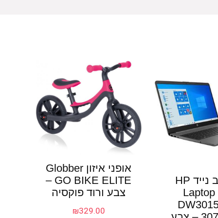
אופני איזון Globber
GO BIKE ELITE –
מחשב נייד HP
צבע ורוד פוקסיה
Laptop 
DW3015
₪
329.00
307Z9EA – צבע