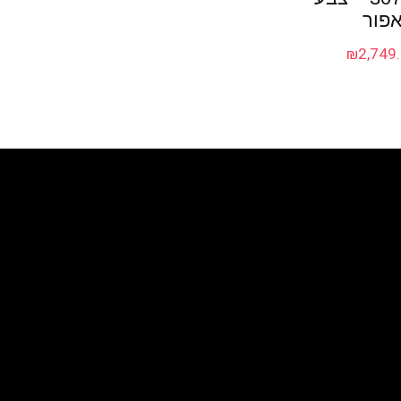
פור
₪
2,749