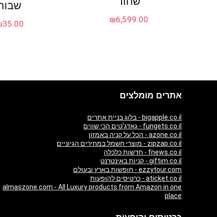
שחור
שבור
₪
6,599.00
₪
35.00
אתרים מומלצים
bigapple.co.il - בלוג בניית אתרים
fungets.co.il - גאדג'טים הכי שווים
azone.co.il - הכל על קניה באמזון
zipzap.co.il - מוצרי חשמל במחירים הגיוניים
fnews.co.il - חדשות כלכלה
giftim.co.il - קניות באינטרנט
ezzytour.com - חופשות בארץ ובעולם
aticket.co.il - כרטיסים להופעות
almaszone.com - All Luxury products from Amazon in one
place