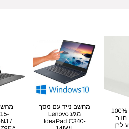
מחשב נייד עם מסך
סדין לעגלה 100%
מגע Lenovo
15-
 חווה
NJ /
IdeaPad C340-
צבע לבן
14IWL