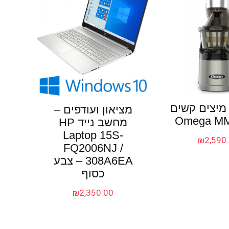
יצים קשים
מציאון ועודפים –
Omega MM
מחשב נייד HP
Laptop 15S-
₪
2,590
FQ2006NJ /
308A6EA – צבע
כסוף
₪
2,350.00