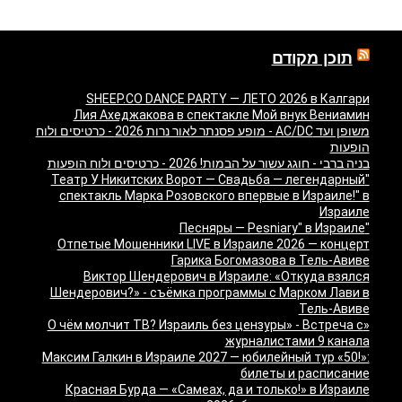
תוכן מקודם
SHEEP.CO DANCE PARTY — ЛЕТО 2026 в Калгари
Лия Ахеджакова в спектакле Мой внук Вениамин
משופן ועד AC/DC - מופע פסנתר לאור נרות 2026 - כרטיסים ולוח
הופעות
בניה ברבי - חוגג עשור על הבמות! 2026 - כרטיסים ולוח הופעות
"Театр У Никитских Ворот — Свадьба — легендарный
спектакль Марка Розовского впервые в Израиле!" в
Израиле
"Песняры — Pesniary" в Израиле
Отпетые Мошенники LIVE в Израиле 2026 — концерт
Гарика Богомазова в Тель-Авиве
Виктор Шендерович в Израиле: «Откуда взялся
Шендерович?» - съёмка программы с Марком Лави в
Тель-Авиве
«О чём молчит ТВ? Израиль без цензуры» - Встреча с
журналистами 9 канала
Максим Галкин в Израиле 2027 — юбилейный тур «50!»:
билеты и расписание
Красная Бурда — «Самеах, да и только!» в Израиле