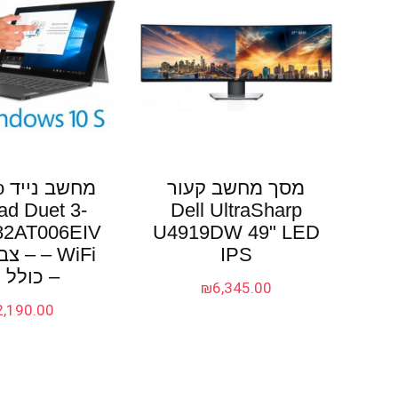
מסך מחשב קעור
מח
ad Duet 3-
Dell UltraSharp
82AT006EIV
U4919DW 49" LED
IPS
– WiFi 
– כולל 
₪
6,345.00
2,190.00