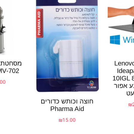
שב נייד Lenovo
מסחטת מ
V-702
Ideap
10IGL 
.00
– צבע אפור
עט
חוצה וכותש כדורים
₪
Pharma Aid
₪
15.00