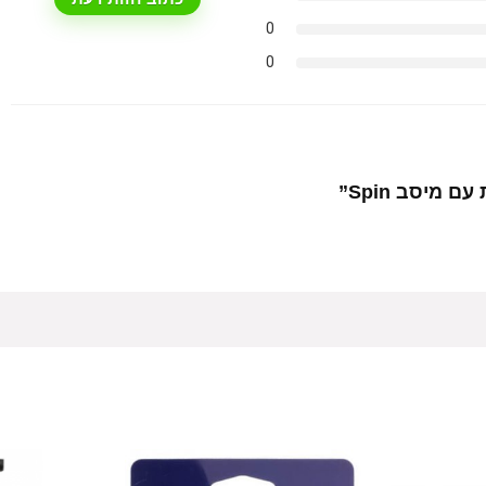
0
0
מיסב Spin”