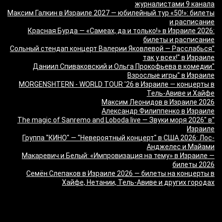
журналистами 9 канала
Максим Галкин в Израиле 2027 — юбилейный тур «50!»: билеты
и расписание
Красная Бурда — «Самеах, да и только!» в Израиле 2026:
билеты и расписание
"Сольный стендап концерт Валерии Яковлевой — Расслабься
так у всех!" в Израиле
"Даниил Спиваковский и Ольга Прокофьева в комедии
Взрослые игры" в Израиле
MORGENSHTERN - WORLD TOUR '26 в Израиле — концерты в
Тель-Авиве и Хайфе
Максим Леонидов в Израиле 2026
Александр Филиппенко в Израиле
"The magic of Sanremo and Loboda live — Звуки моря 2026" в
Израиле
Группа "КИНО" — "Невероятный концерт" в США 2026: Лос-
Анджелес и Майами
Макаревич и Белый: «Импровизация на тему» в Израиле —
билеты 2026
Семён Слепаков в Израиле 2026 — билеты на концерты в
Хайфе, Нетании, Тель-Авиве и других городах