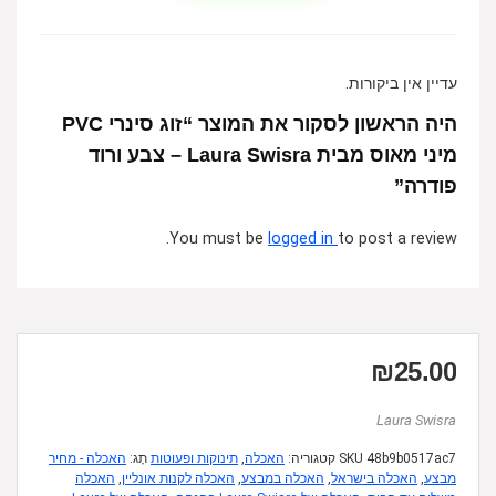
עדיין אין ביקורות.
היה הראשון לסקור את המוצר “זוג סינרי PVC
מיני מאוס מבית Laura Swisra – צבע ורוד
פודרה”
You must be
logged in
to post a review.
₪
25.00
Laura Swisra
48b9b0517ac7
SKU
קטגוריה:
האכלה
,
תינוקות ופעוטות
תָג:
האכלה - מחיר
מבצע
,
האכלה בישראל
,
האכלה במבצע
,
האכלה לקנות אונליין
,
האכלה