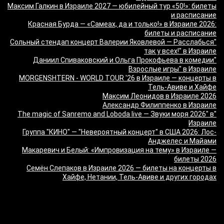
Максим Галкин в Израиле 2027 — юбилейный тур «50!»: билеты
и расписание
Красная Бурда — «Самеах, да и только!» в Израиле 2026:
билеты и расписание
"Сольный стендап концерт Валерии Яковлевой — Расслабься
так у всех!" в Израиле
"Даниил Спиваковский и Ольга Прокофьева в комедии
Взрослые игры" в Израиле
MORGENSHTERN - WORLD TOUR '26 в Израиле — концерты в
Тель-Авиве и Хайфе
Максим Леонидов в Израиле 2026
Александр Филиппенко в Израиле
"The magic of Sanremo and Loboda live — Звуки моря 2026" в
Израиле
Группа "КИНО" — "Невероятный концерт" в США 2026: Лос-
Анджелес и Майами
Макаревич и Белый: «Импровизация на тему» в Израиле —
билеты 2026
Семён Слепаков в Израиле 2026 — билеты на концерты в
Хайфе, Нетании, Тель-Авиве и других городах
מה זה Giftim