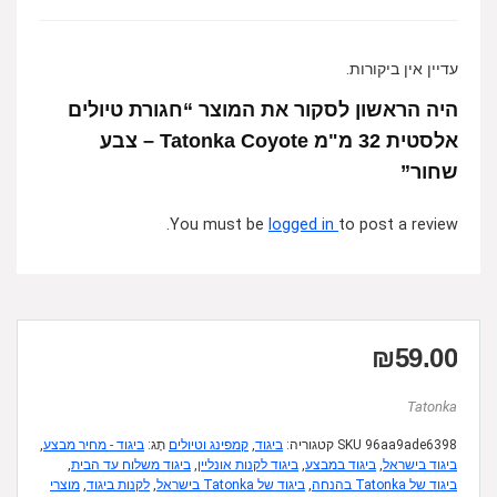
עדיין אין ביקורות.
היה הראשון לסקור את המוצר “חגורת טיולים
אלסטית 32 מ"מ Tatonka Coyote – צבע
שחור”
You must be
logged in
to post a review.
₪
59.00
Tatonka
96aa9ade6398
SKU
קטגוריה:
ביגוד
,
קמפינג וטיולים
תָג:
ביגוד - מחיר מבצע
,
ביגוד בישראל
,
ביגוד במבצע
,
ביגוד לקנות אונליין
,
ביגוד משלוח עד הבית
,
ביגוד של Tatonka בהנחה
,
ביגוד של Tatonka בישראל
,
לקנות ביגוד
,
מוצרי