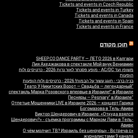
Tickets and events in Czech Republic
Tickets and events in Turkey
Tickets and events in Canada
Tickets and events in Spain
Tickets and events in France
תוכן מקודם
SHEEP.CO DANCE PARTY — ЛЕТО 2026 в Калгари
Лия Ахеджакова в спектакле Мой внук Вениамин
משופן ועד AC/DC - מופע פסנתר לאור נרות 2026 - כרטיסים ולוח
הופעות
בניה ברבי - חוגג עשור על הבמות! 2026 - כרטיסים ולוח הופעות
"Театр У Никитских Ворот — Свадьба — легендарный
спектакль Марка Розовского впервые в Израиле!" в Израиле
"Песняры — Pesniary" в Израиле
Отпетые Мошенники LIVE в Израиле 2026 — концерт Гарика
Богомазова в Тель-Авиве
Виктор Шендерович в Израиле: «Откуда взялся
Шендерович?» - съёмка программы с Марком Лави в Тель-
Авиве
«О чём молчит ТВ? Израиль без цензуры» - Встреча с
журналистами 9 канала