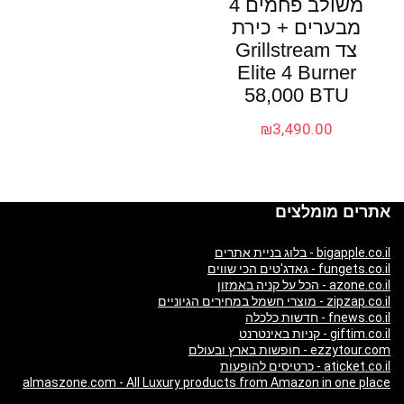
משולב פחמים 4
מבערים + כירת
צד Grillstream
Elite 4 Burner
58,000 BTU
₪
3,490.00
אתרים מומלצים
bigapple.co.il - בלוג בניית אתרים
fungets.co.il - גאדג'טים הכי שווים
azone.co.il - הכל על קניה באמזון
zipzap.co.il - מוצרי חשמל במחירים הגיוניים
fnews.co.il - חדשות כלכלה
giftim.co.il - קניות באינטרנט
ezzytour.com - חופשות בארץ ובעולם
aticket.co.il - כרטיסים להופעות
almaszone.com - All Luxury products from Amazon in one place