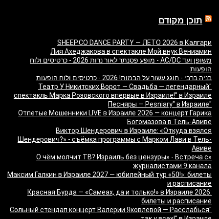
תוכן מקודם
SHEEP.CO DANCE PARTY — ЛЕТО 2026 в Калгари
Лия Ахеджакова в спектакле Мой внук Вениамин
משופן ועד AC/DC - מופע פסנתר לאור נרות 2026 - כרטיסים ולוח
הופעות
בניה ברבי - חוגג עשור על הבמות! 2026 - כרטיסים ולוח הופעות
"Театр У Никитских Ворот — Свадьба — легендарный
спектакль Марка Розовского впервые в Израиле!" в Израиле
"Песняры — Pesniary" в Израиле
Отпетые Мошенники LIVE в Израиле 2026 — концерт Гарика
Богомазова в Тель-Авиве
Виктор Шендерович в Израиле: «Откуда взялся
Шендерович?» - съёмка программы с Марком Лави в Тель-
Авиве
«О чём молчит ТВ? Израиль без цензуры» - Встреча с
журналистами 9 канала
Максим Галкин в Израиле 2027 — юбилейный тур «50!»: билеты
и расписание
Красная Бурда — «Самеах, да и только!» в Израиле 2026:
билеты и расписание
"Сольный стендап концерт Валерии Яковлевой — Расслабься
так у всех!" в Израиле