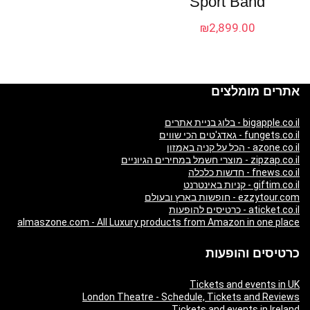
Sport Band
₪
2,899.00
אתרים מומלצים
bigapple.co.il - בלוג בניית אתרים
fungets.co.il - גאדג'טים הכי שווים
azone.co.il - הכל על קניה באמזון
zipzap.co.il - מוצרי חשמל במחירים הגיוניים
fnews.co.il - חדשות כלכלה
giftim.co.il - קניות באינטרנט
ezzytour.com - חופשות בארץ ובעולם
aticket.co.il - כרטיסים להופעות
almaszone.com - All Luxury products from Amazon in one place
כרטיסים והופעות
Tickets and events in UK
London Theatre - Schedule, Tickets and Reviews
Tickets and events in Ireland