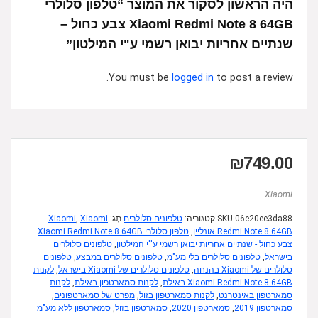
היה הראשון לסקור את המוצר “טלפון סלולרי
Xiaomi Redmi Note 8 64GB צבע כחול –
שנתיים אחריות יבואן רשמי ע"י המילטון”
You must be
logged in
to post a review.
₪
749.00
Xiaomi
06e20ee3da88
SKU
קטגוריה:
טלפונים סלולרים
תָג:
Xiaomi
,
Xiaomi
Redmi Note 8 64GB אונליין
,
טלפון סלולרי Xiaomi Redmi Note 8 64GB
צבע כחול - שנתיים אחריות יבואן רשמי ע''י המילטון
,
טלפונים סלולרים
בישראל
,
טלפונים סלולרים בלי מע"מ
,
טלפונים סלולרים במבצע
,
טלפונים
סלולרים של Xiaomi בהנחה
,
טלפונים סלולרים של Xiaomi בישראל
,
לקנות
Xiaomi Redmi Note 8 64GB באילת
,
לקנות סמארטפון באילת
,
לקנות
סמארטפון באינטרנט
,
לקנות סמארטפון בזול
,
מפרט של סמארטפונים
,
סמארטפון 2019
,
סמארטפון 2020
,
סמארטפון בזול
,
סמארטפון ללא מע"מ