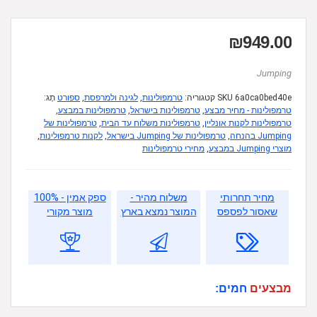
₪
949.00
Jumping
6a0ca0bed40e
SKU
קטגוריה:
טרמפולינות
,
לגינה ולמרפסת
,
ספורט
תָג:
טרמפולינות - מחיר מבצע
,
טרמפולינות בישראל
,
טרמפולינות במבצע
,
טרמפולינות לקנות אונליין
,
טרמפולינות משלוח עד הבית
,
טרמפולינות של
Jumping בהנחה
,
טרמפולינות של Jumping בישראל
,
לקנות טרמפולינות
,
מוצרי Jumping במבצע
,
מחירי טרמפולינות
מחיר תחרותי
משלוח מהיר -
ספק אמין - 100%
שאסור לפספס
המוצר נמצא בארץ
מוצר מקורי
מבצעים
חמים: