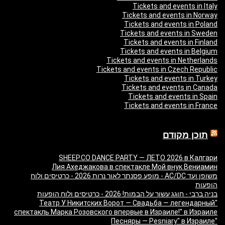
Tickets and events in Italy
Tickets and events in Norway
Tickets and events in Poland
Tickets and events in Sweden
Tickets and events in Finland
Tickets and events in Belgium
Tickets and events in Netherlands
Tickets and events in Czech Republic
Tickets and events in Turkey
Tickets and events in Canada
Tickets and events in Spain
Tickets and events in France
תוכן מקודם
SHEEP.CO DANCE PARTY — ЛЕТО 2026 в Калгари
Лия Ахеджакова в спектакле Мой внук Вениамин
משופן ועד AC/DC - מופע פסנתר לאור נרות 2026 - כרטיסים ולוח
הופעות
בניה ברבי - חוגג עשור על הבמות! 2026 - כרטיסים ולוח הופעות
"Театр У Никитских Ворот — Свадьба — легендарный
спектакль Марка Розовского впервые в Израиле!" в Израиле
"Песняры — Pesniary" в Израиле