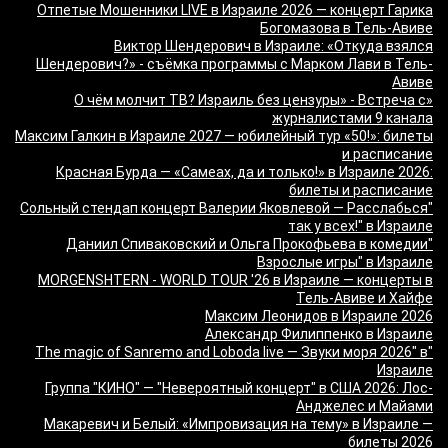
Отпетые Мошенники LIVE в Израиле 2026 — концерт Гарика
Богомазова в Тель-Авиве
Виктор Шендерович в Израиле: «Откуда взялся
Шендерович?» - съёмка программы с Марком Лави в Тель-
Авиве
«О чём молчит ТВ? Израиль без цензуры» - Встреча с
журналистами 9 канала
Максим Галкин в Израиле 2027 — юбилейный тур «50!»: билеты
и расписание
Красная Бурда — «Самеах, да и только!» в Израиле 2026:
билеты и расписание
"Сольный стендап концерт Валерии Яковлевой — Расслабься
так у всех!" в Израиле
"Даниил Спиваковский и Ольга Прокофьева в комедии
Взрослые игры" в Израиле
MORGENSHTERN - WORLD TOUR '26 в Израиле — концерты в
Тель-Авиве и Хайфе
Максим Леонидов в Израиле 2026
Александр Филиппенко в Израиле
"The magic of Sanremo and Loboda live — Звуки моря 2026" в
Израиле
Группа "КИНО" — "Невероятный концерт" в США 2026: Лос-
Анджелес и Майами
Макаревич и Белый: «Импровизация на тему» в Израиле —
билеты 2026