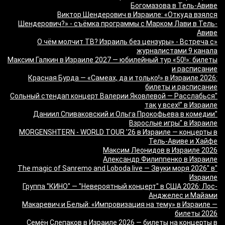
Богомазова в Тель-Авиве
Виктор Шендерович в Израиле: «Откуда взялся
Шендерович?» - съёмка программы с Марком Лави в Тель-
Авиве
«О чём молчит ТВ? Израиль без цензуры» - Встреча с
журналистами 9 канала
Максим Галкин в Израиле 2027 — юбилейный тур «50!»: билеты
и расписание
Красная Бурда — «Самеах, да и только!» в Израиле 2026:
билеты и расписание
"Сольный стендап концерт Валерии Яковлевой — Расслабься
так у всех!" в Израиле
"Даниил Спиваковский и Ольга Прокофьева в комедии
Взрослые игры" в Израиле
MORGENSHTERN - WORLD TOUR '26 в Израиле — концерты в
Тель-Авиве и Хайфе
Максим Леонидов в Израиле 2026
Александр Филиппенко в Израиле
"The magic of Sanremo and Loboda live — Звуки моря 2026" в
Израиле
Группа "КИНО" — "Невероятный концерт" в США 2026: Лос-
Анджелес и Майами
Макаревич и Белый: «Импровизация на тему» в Израиле —
билеты 2026
Семён Слепаков в Израиле 2026 — билеты на концерты в