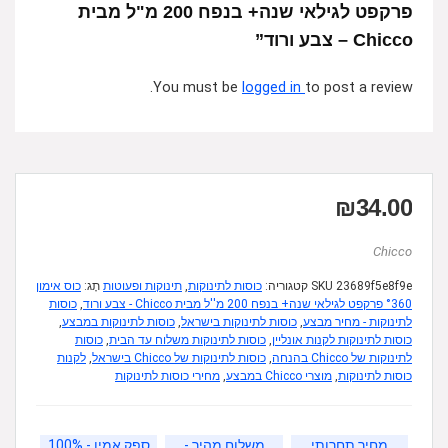
פרקפט לגילאי שנה+ בנפח 200 מ"ל מבית
Chicco – צבע ורוד”
You must be
logged in
to post a review.
₪
34.00
Chicco
23689f5e8f9e
SKU
קטגוריה:
כוסות לתינוקות
,
תינוקות ופעוטות
תָג:
כוס אימון
°360 פרקפט לגילאי שנה+ בנפח 200 מ''ל מבית Chicco - צבע ורוד
,
כוסות
לתינוקות - מחיר מבצע
,
כוסות לתינוקות בישראל
,
כוסות לתינוקות במבצע
,
כוסות לתינוקות לקנות אונליין
,
כוסות לתינוקות משלוח עד הבית
,
כוסות
לתינוקות של Chicco בהנחה
,
כוסות לתינוקות של Chicco בישראל
,
לקנות
כוסות לתינוקות
,
מוצרי Chicco במבצע
,
מחירי כוסות לתינוקות
מחיר תחרותי
משלוח מהיר -
ספק אמין - 100%