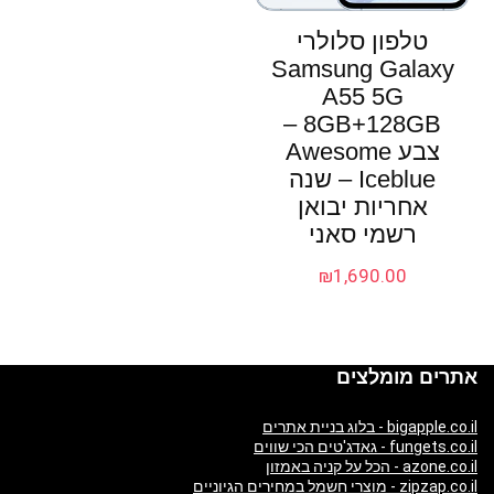
טלפון סלולרי
Samsung Galaxy
A55 5G
8GB+128GB –
צבע Awesome
Iceblue – שנה
אחריות יבואן
רשמי סאני
₪
1,690.00
אתרים מומלצים
bigapple.co.il - בלוג בניית אתרים
fungets.co.il - גאדג'טים הכי שווים
azone.co.il - הכל על קניה באמזון
zipzap.co.il - מוצרי חשמל במחירים הגיוניים