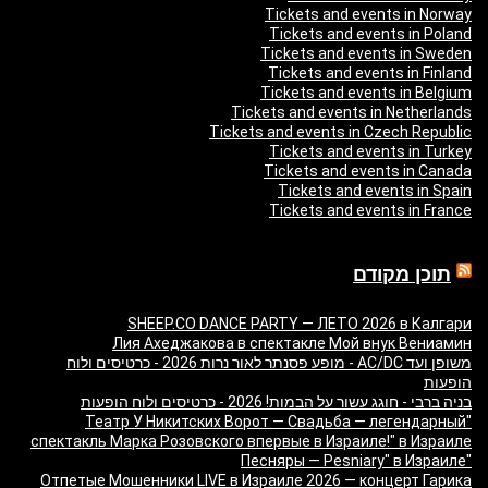
Tickets and events in Norway
Tickets and events in Poland
Tickets and events in Sweden
Tickets and events in Finland
Tickets and events in Belgium
Tickets and events in Netherlands
Tickets and events in Czech Republic
Tickets and events in Turkey
Tickets and events in Canada
Tickets and events in Spain
Tickets and events in France
תוכן מקודם
SHEEP.CO DANCE PARTY — ЛЕТО 2026 в Калгари
Лия Ахеджакова в спектакле Мой внук Вениамин
משופן ועד AC/DC - מופע פסנתר לאור נרות 2026 - כרטיסים ולוח
הופעות
בניה ברבי - חוגג עשור על הבמות! 2026 - כרטיסים ולוח הופעות
"Театр У Никитских Ворот — Свадьба — легендарный
спектакль Марка Розовского впервые в Израиле!" в Израиле
"Песняры — Pesniary" в Израиле
Отпетые Мошенники LIVE в Израиле 2026 — концерт Гарика