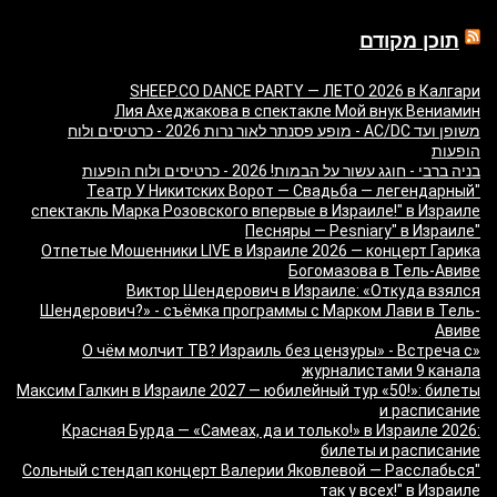
תוכן מקודם
SHEEP.CO DANCE PARTY — ЛЕТО 2026 в Калгари
Лия Ахеджакова в спектакле Мой внук Вениамин
משופן ועד AC/DC - מופע פסנתר לאור נרות 2026 - כרטיסים ולוח
הופעות
בניה ברבי - חוגג עשור על הבמות! 2026 - כרטיסים ולוח הופעות
"Театр У Никитских Ворот — Свадьба — легендарный
спектакль Марка Розовского впервые в Израиле!" в Израиле
"Песняры — Pesniary" в Израиле
Отпетые Мошенники LIVE в Израиле 2026 — концерт Гарика
Богомазова в Тель-Авиве
Виктор Шендерович в Израиле: «Откуда взялся
Шендерович?» - съёмка программы с Марком Лави в Тель-
Авиве
«О чём молчит ТВ? Израиль без цензуры» - Встреча с
журналистами 9 канала
Максим Галкин в Израиле 2027 — юбилейный тур «50!»: билеты
и расписание
Красная Бурда — «Самеах, да и только!» в Израиле 2026:
билеты и расписание
"Сольный стендап концерт Валерии Яковлевой — Расслабься
так у всех!" в Израиле