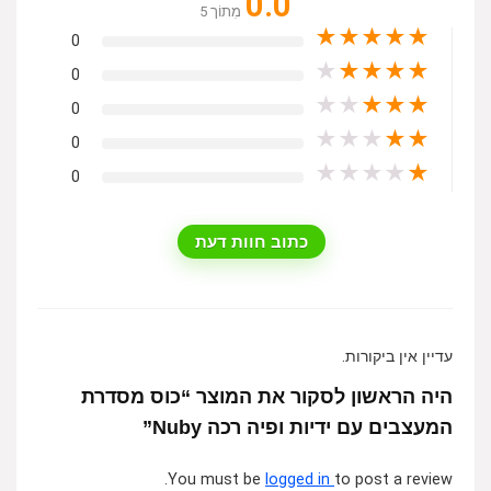
0.0
מִתוֹך 5
★
★
★
★
★
0
★
★
★
★
★
0
★
★
★
★
★
0
★
★
★
★
★
0
★
★
★
★
★
0
כתוב חוות דעת
עדיין אין ביקורות.
היה הראשון לסקור את המוצר “כוס מסדרת
המעצבים עם ידיות ופיה רכה Nuby”
You must be
logged in
to post a review.