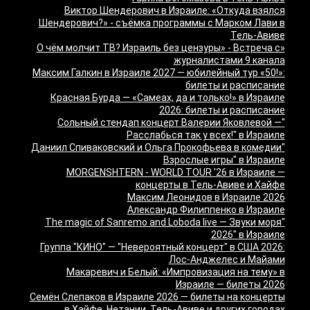
Виктор Шендерович в Израиле: «Откуда взялся
Шендерович?» - съёмка программы с Марком Лави в
Тель-Авиве
«О чём молчит ТВ? Израиль без цензуры» - Встреча с
журналистами 9 канала
Максим Галкин в Израиле 2027 — юбилейный тур «50!»:
билеты и расписание
Красная Бурда — «Самеах, да и только!» в Израиле
2026: билеты и расписание
"Сольный стендап концерт Валерии Яковлевой —
Расслабься так у всех!" в Израиле
"Даниил Спиваковский и Ольга Прокофьева в комедии
Взрослые игры" в Израиле
MORGENSHTERN - WORLD TOUR '26 в Израиле —
концерты в Тель-Авиве и Хайфе
Максим Леонидов в Израиле 2026
Александр Филиппенко в Израиле
"The magic of Sanremo and Loboda live — Звуки моря
2026" в Израиле
Группа "КИНО" — "Невероятный концерт" в США 2026:
Лос-Анджелес и Майами
Макаревич и Белый: «Импровизация на тему» в
Израиле — билеты 2026
Семён Слепаков в Израиле 2026 — билеты на концерты
в Хайфе, Нетании, Тель-Авиве и других городах