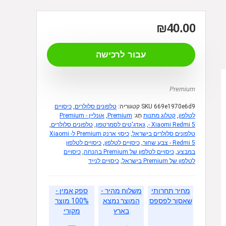
₪
40.00
עבור לרכישה
Premium
669e1970e6d9
SKU
קטגוריה:
טלפונים סלולרים
,
כיסויים
לטלפון
,
קטלוג מתנות
תָג:
Premium
,
אונליין Premium -
Xiaomi Redmi 5 -
,
גאדג'טים לסמרטפון
,
טלפונים סלולרים
,
טלפונים סלולרים בישראל
,
כיסוי ארנק Premium ל- Xiaomi
Redmi 5 - צבע שחור
,
כיסויים לטלפון
,
כיסויים לטלפון
במבצע
,
כיסויים לטלפון של Premium בהנחה
,
כיסויים
לטלפון של Premium בישראל
,
כיסויים לנייד
מחיר תחרותי
משלוח מהיר -
ספק אמין -
שאסור לפספס
המוצר נמצא
100% מוצר
בארץ
מקורי