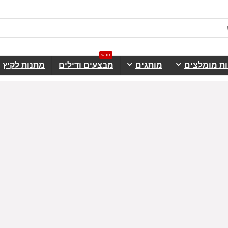
חדש
ות מומלצים
מותגים
מבצעים ודילים
מתנות לקיץ