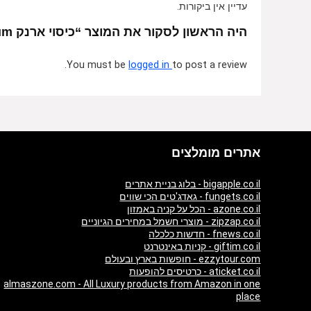
עדיין אין ביקורות.
היה הראשון לסקור את המוצר “כיסוי ארנק Premium ל- Xiaomi Redmi 5 – צבע שחור”
You must be
logged in
to post a review.
אתרים מומלצים
bigapple.co.il - בלוג בניית אתרים
fungets.co.il - גאדג'טים הכי שווים
azone.co.il - הכל על קניה באמזון
zipzap.co.il - מוצרי חשמל במחירים הגיוניים
fnews.co.il - חדשות כלכלה
giftim.co.il - קניות באינטרנט
ezzytour.com - חופשות בארץ ובעולם
aticket.co.il - כרטיסים להופעות
almaszone.com - All Luxury products from Amazon in one
place