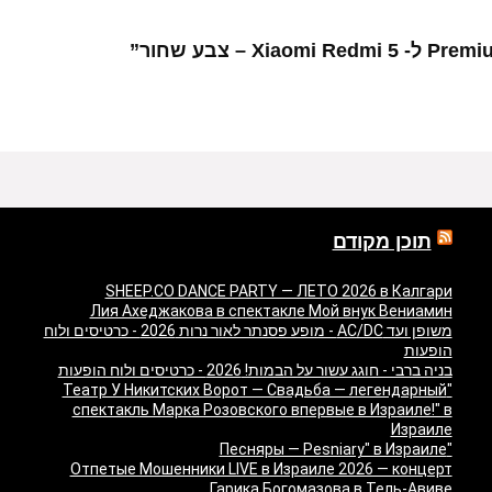
תוכן מקודם
SHEEP.CO DANCE PARTY — ЛЕТО 2026 в Калгари
Лия Ахеджакова в спектакле Мой внук Вениамин
משופן ועד AC/DC - מופע פסנתר לאור נרות 2026 - כרטיסים ולוח
הופעות
בניה ברבי - חוגג עשור על הבמות! 2026 - כרטיסים ולוח הופעות
"Театр У Никитских Ворот — Свадьба — легендарный
спектакль Марка Розовского впервые в Израиле!" в
Израиле
"Песняры — Pesniary" в Израиле
Отпетые Мошенники LIVE в Израиле 2026 — концерт
Гарика Богомазова в Тель-Авиве