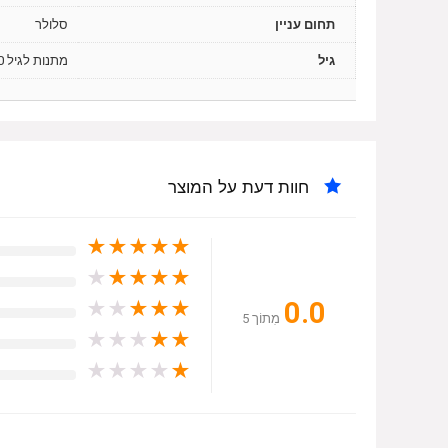
תחום עניין
סלולר
גיל
מתנות לגיל 20, עד גיל 14
חוות דעת על המוצר
★
★
★
★
★
★
★
★
★
★
0.0
★
★
★
★
★
מִתוֹך 5
★
★
★
★
★
★
★
★
★
★