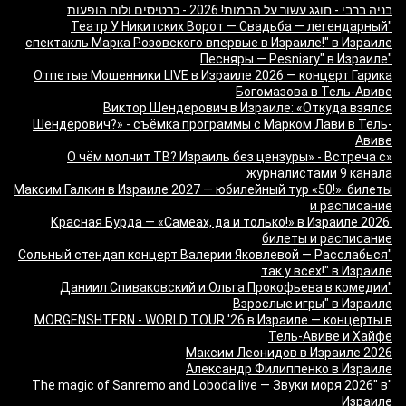
בניה ברבי - חוגג עשור על הבמות! 2026 - כרטיסים ולוח הופעות
"Театр У Никитских Ворот — Свадьба — легендарный
спектакль Марка Розовского впервые в Израиле!" в Израиле
"Песняры — Pesniary" в Израиле
Отпетые Мошенники LIVE в Израиле 2026 — концерт Гарика
Богомазова в Тель-Авиве
Виктор Шендерович в Израиле: «Откуда взялся
Шендерович?» - съёмка программы с Марком Лави в Тель-
Авиве
«О чём молчит ТВ? Израиль без цензуры» - Встреча с
журналистами 9 канала
Максим Галкин в Израиле 2027 — юбилейный тур «50!»: билеты
и расписание
Красная Бурда — «Самеах, да и только!» в Израиле 2026:
билеты и расписание
"Сольный стендап концерт Валерии Яковлевой — Расслабься
так у всех!" в Израиле
"Даниил Спиваковский и Ольга Прокофьева в комедии
Взрослые игры" в Израиле
MORGENSHTERN - WORLD TOUR '26 в Израиле — концерты в
Тель-Авиве и Хайфе
Максим Леонидов в Израиле 2026
Александр Филиппенко в Израиле
"The magic of Sanremo and Loboda live — Звуки моря 2026" в
Израиле