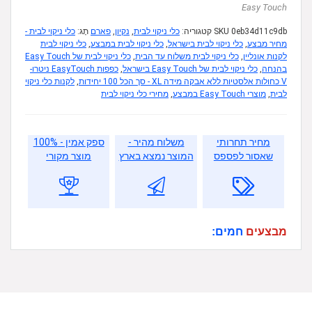
Easy Touch
0eb34d11c9db
SKU
קטגוריה:
כלי ניקוי לבית
,
נקיון
,
פארם
תָג:
כלי ניקוי לבית -
מחיר מבצע
,
כלי ניקוי לבית בישראל
,
כלי ניקוי לבית במבצע
,
כלי ניקוי לבית
לקנות אונליין
,
כלי ניקוי לבית משלוח עד הבית
,
כלי ניקוי לבית של Easy Touch
בהנחה
,
כלי ניקוי לבית של Easy Touch בישראל
,
כפפות EasyTouch ניטרו-
V כחולות אלסטיות ללא אבקה מידה XL - סך הכל 100 יחידות
,
לקנות כלי ניקוי
לבית
,
מוצרי Easy Touch במבצע
,
מחירי כלי ניקוי לבית
מחיר תחרותי
משלוח מהיר -
ספק אמין - 100%
שאסור לפספס
המוצר נמצא בארץ
מוצר מקורי
מבצעים
חמים: