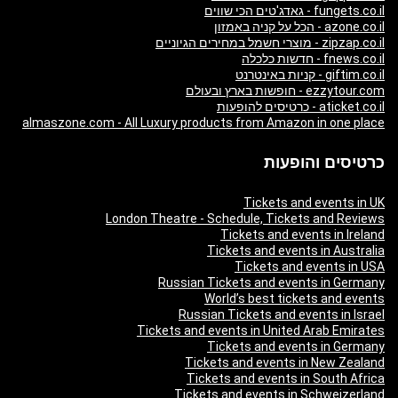
fungets.co.il - גאדג'טים הכי שווים
azone.co.il - הכל על קניה באמזון
zipzap.co.il - מוצרי חשמל במחירים הגיוניים
fnews.co.il - חדשות כלכלה
giftim.co.il - קניות באינטרנט
ezzytour.com - חופשות בארץ ובעולם
aticket.co.il - כרטיסים להופעות
almaszone.com - All Luxury products from Amazon in one place
כרטיסים והופעות
Tickets and events in UK
London Theatre - Schedule, Tickets and Reviews
Tickets and events in Ireland
Tickets and events in Australia
Tickets and events in USA
Russian Tickets and events in Germany
World’s best tickets and events
Russian Tickets and events in Israel
Tickets and events in United Arab Emirates
Tickets and events in Germany
Tickets and events in New Zealand
Tickets and events in South Africa
Tickets and events in Schweizerland