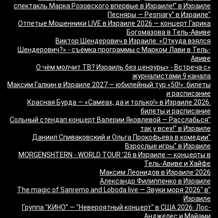
спектакль Марка Розовского впервые в Израиле!" в Израиле
"Песняры — Pesniary" в Израиле
Отпетые Мошенники LIVE в Израиле 2026 — концерт Гарика
Богомазова в Тель-Авиве
Виктор Шендерович в Израиле: «Откуда взялся
Шендерович?» - съёмка программы с Марком Лави в Тель-
Авиве
«О чём молчит ТВ? Израиль без цензуры» - Встреча с
журналистами 9 канала
Максим Галкин в Израиле 2027 — юбилейный тур «50!»: билеты
и расписание
Красная Бурда — «Самеах, да и только!» в Израиле 2026:
билеты и расписание
"Сольный стендап концерт Валерии Яковлевой — Расслабься
так у всех!" в Израиле
"Даниил Спиваковский и Ольга Прокофьева в комедии
Взрослые игры" в Израиле
MORGENSHTERN - WORLD TOUR '26 в Израиле — концерты в
Тель-Авиве и Хайфе
Максим Леонидов в Израиле 2026
Александр Филиппенко в Израиле
"The magic of Sanremo and Loboda live — Звуки моря 2026" в
Израиле
Группа "КИНО" — "Невероятный концерт" в США 2026: Лос-
Анджелес и Майами