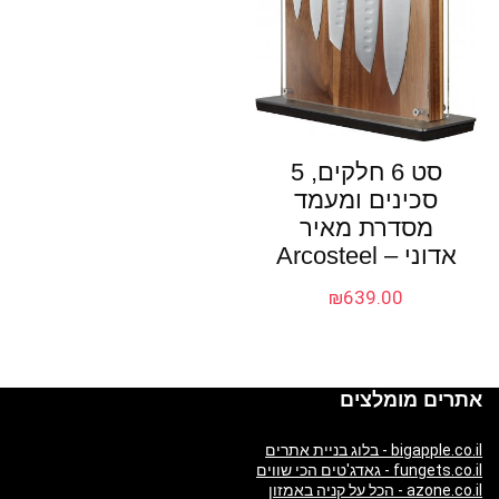
סט 6 חלקים, 5
סכינים ומעמד
מסדרת מאיר
אדוני – Arcosteel
₪
639.00
אתרים מומלצים
bigapple.co.il - בלוג בניית אתרים
fungets.co.il - גאדג'טים הכי שווים
azone.co.il - הכל על קניה באמזון