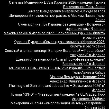
Отпетые Мошенники LIVE в Израиле 2026 — концерт Гарика
Богомазова в Тель-Авиве
Виктор Шендерович в Израиле: «Откуда взялся
Шендерович?» - съёмка программы с Марком Лави в Тель-
Авиве
«О чём молчит ТВ? Израиль без цензуры» - Встреча с
журналистами 9 канала
Максим Галкин в Израиле 2027 — юбилейный тур «50!»: билеты
и расписание
Красная Бурда — «Самеах, да и только!» в Израиле 2026:
билеты и расписание
"Сольный стендап концерт Валерии Яковлевой — Расслабься
так у всех!" в Израиле
"Даниил Спиваковский и Ольга Прокофьева в комедии
Взрослые игры" в Израиле
MORGENSHTERN - WORLD TOUR '26 в Израиле — концерты в
Тель-Авиве и Хайфе
Максим Леонидов в Израиле 2026
Александр Филиппенко в Израиле
"The magic of Sanremo and Loboda live — Звуки моря 2026" в
Израиле
Группа "КИНО" — "Невероятный концерт" в США 2026: Лос-
Анджелес и Майами
Макаревич и Белый: «Импровизация на тему» в Израиле —
билеты 2026