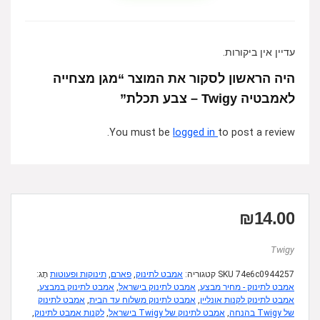
עדיין אין ביקורות.
היה הראשון לסקור את המוצר “מגן מצחייה
לאמבטיה Twigy – צבע תכלת”
You must be
logged in
to post a review.
₪
14.00
Twigy
74e6c0944257
SKU
קטגוריה:
אמבט לתינוק
,
פארם
,
תינוקות ופעוטות
תָג:
אמבט לתינוק - מחיר מבצע
,
אמבט לתינוק בישראל
,
אמבט לתינוק במבצע
,
אמבט לתינוק לקנות אונליין
,
אמבט לתינוק משלוח עד הבית
,
אמבט לתינוק
של Twigy בהנחה
,
אמבט לתינוק של Twigy בישראל
,
לקנות אמבט לתינוק
,