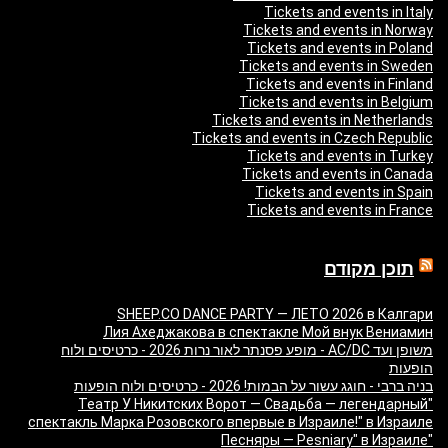
Tickets and events in Italy
Tickets and events in Norway
Tickets and events in Poland
Tickets and events in Sweden
Tickets and events in Finland
Tickets and events in Belgium
Tickets and events in Netherlands
Tickets and events in Czech Republic
Tickets and events in Turkey
Tickets and events in Canada
Tickets and events in Spain
Tickets and events in France
תוכן מקודם
SHEEP.CO DANCE PARTY — ЛЕТО 2026 в Калгари
Лия Ахеджакова в спектакле Мой внук Вениамин
משופן ועד AC/DC - מופע פסנתר לאור נרות 2026 - כרטיסים ולוח
הופעות
בניה ברבי - חוגג עשור על הבמות! 2026 - כרטיסים ולוח הופעות
"Театр У Никитских Ворот — Свадьба — легендарный
спектакль Марка Розовского впервые в Израиле!" в Израиле
"Песняры — Pesniary" в Израиле