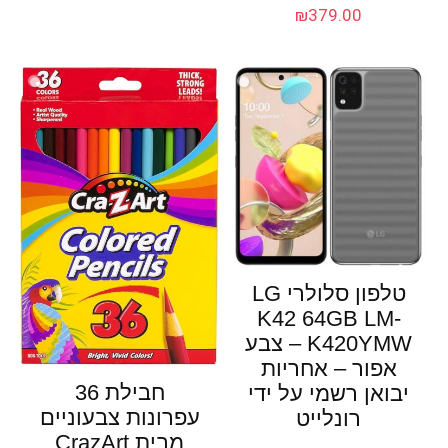
₪
379.00
טלפון סלולרי LG
K42 64GB LM-
K420YMW – צבע
אפור – אחריות
חבילת 36
יבואן רשמי על ידי
עפרונות צבעוניים
רונלייט
מבית CrazArt