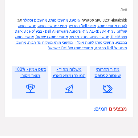
Dell
3231eb8ab3bb
SKU
קטגוריה:
גיימינג
,
מחשבי מותג
,
מחשבים וסלולר
תָג:
לקנות מחשבי מותג
,
מוצרי Dell במבצע
,
מחירי מחשבי מותג
,
מחשב מותג
שולחני ‎Dell Alienware Aurora R15 AL-RD33-14135 - צבע Dark Side of
the Moon
,
מחשבי מותג - מחיר מבצע
,
מחשבי מותג בישראל
,
מחשבי מותג
במבצע
,
מחשבי מותג לקנות אונליין
,
מחשבי מותג משלוח עד הבית
,
מחשבי
מותג של Dell בהנחה
,
מחשבי מותג של Dell בישראל
מחיר תחרותי
משלוח מהיר -
ספק אמין - 100%
שאסור לפספס
המוצר נמצא בארץ
מוצר מקורי
מבצעים
חמים: