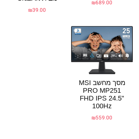
₪
689.00
₪
39.00
מסך מחשב MSI
PRO MP251
FHD IPS 24.5"
100Hz
₪
559.00