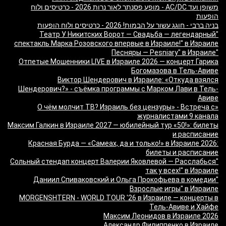
משופן ועד AC/DC - מופע פסנתר לאור נרות 2026 - כרטיסים ולוח
הופעות
בניה ברבי - חוגג עשור על הבמות! 2026 - כרטיסים ולוח הופעות
"Театр У Никитских Ворот — Свадьба — легендарный
спектакль Марка Розовского впервые в Израиле!" в Израиле
"Песняры — Pesniary" в Израиле
Отпетые Мошенники LIVE в Израиле 2026 — концерт Гарика
Богомазова в Тель-Авиве
Виктор Шендерович в Израиле: «Откуда взялся
Шендерович?» - съёмка программы с Марком Лави в Тель-
Авиве
«О чём молчит ТВ? Израиль без цензуры» - Встреча с
журналистами 9 канала
Максим Галкин в Израиле 2027 — юбилейный тур «50!»: билеты
и расписание
Красная Бурда — «Самеах, да и только!» в Израиле 2026:
билеты и расписание
"Сольный стендап концерт Валерии Яковлевой — Расслабься
так у всех!" в Израиле
"Даниил Спиваковский и Ольга Прокофьева в комедии
Взрослые игры" в Израиле
MORGENSHTERN - WORLD TOUR '26 в Израиле — концерты в
Тель-Авиве и Хайфе
Максим Леонидов в Израиле 2026
Александр Филиппенко в Израиле