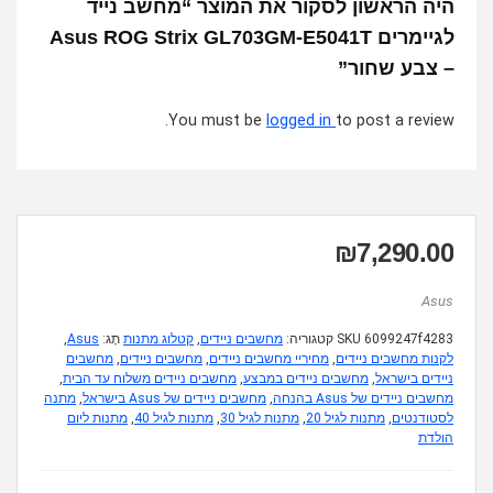
היה הראשון לסקור את המוצר “מחשב נייד
לגיימרים Asus ROG Strix GL703GM-E5041T
– צבע שחור”
You must be
logged in
to post a review.
₪
7,290.00
Asus
6099247f4283
SKU
קטגוריה:
מחשבים ניידים
,
קטלוג מתנות
תָג:
Asus
,
לקנות מחשבים ניידים
,
מחיריי מחשבים ניידים
,
מחשבים ניידים
,
מחשבים
ניידים בישראל
,
מחשבים ניידים במבצע
,
מחשבים ניידים משלוח עד הבית
,
מחשבים ניידים של Asus בהנחה
,
מחשבים ניידים של Asus בישראל
,
מתנה
לסטודנטים
,
מתנות לגיל 20
,
מתנות לגיל 30
,
מתנות לגיל 40
,
מתנות ליום
הולדת