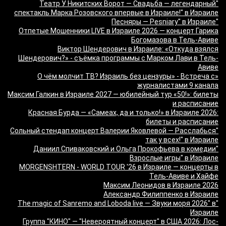
"Театр У Никитских Ворот — Свадьба — легендарный
спектакль Марка Розовского впервые в Израиле!" в Израиле
"Песняры — Pesniary" в Израиле
Отпетые Мошенники LIVE в Израиле 2026 — концерт Гарика
Богомазова в Тель-Авиве
Виктор Шендерович в Израиле: «Откуда взялся
Шендерович?» - съёмка программы с Марком Лави в Тель-
Авиве
«О чём молчит ТВ? Израиль без цензуры» - Встреча с
журналистами 9 канала
Максим Галкин в Израиле 2027 — юбилейный тур «50!»: билеты
и расписание
Красная Бурда — «Самеах, да и только!» в Израиле 2026:
билеты и расписание
"Сольный стендап концерт Валерии Яковлевой — Расслабься
так у всех!" в Израиле
"Даниил Спиваковский и Ольга Прокофьева в комедии
Взрослые игры" в Израиле
MORGENSHTERN - WORLD TOUR '26 в Израиле — концерты в
Тель-Авиве и Хайфе
Максим Леонидов в Израиле 2026
Александр Филиппенко в Израиле
"The magic of Sanremo and Loboda live — Звуки моря 2026" в
Израиле
Группа "КИНО" — "Невероятный концерт" в США 2026: Лос-