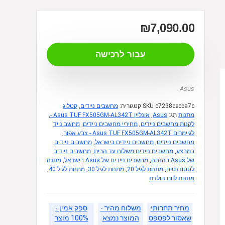
₪
7,090.00
עבור לרכישה
Asus
c7238cecba7c
SKU
קטגוריה:
מחשבים ניידים
,
קטלוג
מתנות
תָג:
Asus
,
אונליין Asus TUF FX505GM-AL342T -
,
לקנות מחשבים ניידים
,
מחיריי מחשבים ניידים
,
מחשב נייד
לגיימרים Asus TUF FX505GM-AL342T - צבע אפור
,
מחשבים ניידים
,
מחשבים ניידים בישראל
,
מחשבים ניידים
במבצע
,
מחשבים ניידים משלוח עד הבית
,
מחשבים ניידים
של Asus בהנחה
,
מחשבים ניידים של Asus בישראל
,
מתנה
לסטודנטים
,
מתנות לגיל 20
,
מתנות לגיל 30
,
מתנות לגיל 40
,
מתנות ליום הולדת
מחיר תחרותי
משלוח מהיר -
ספק אמין -
שאסור לפספס
המוצר נמצא
100% מוצר