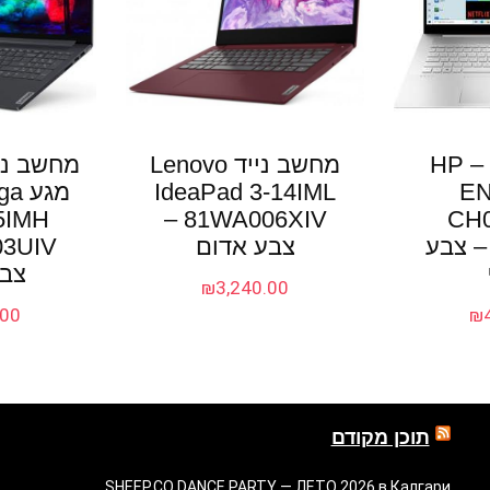
מחשב נייד – HP
מחשב נייד Lenovo
מחשב ני
EN
IdeaPad 3-14IML
מגע
15IMH
81WA006XIV –
CH0
3N3D3E – צבע
צבע אדום
צבע
₪
3,240.00
.00
₪
תוכן מקודם
SHEEP.CO DANCE PARTY — ЛЕТО 2026 в Калгари