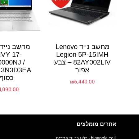
מחשב נייד Lenovo
VY 17-
Legion 5P-15IMH
82AY002LIV – צבע
000NJ /
אפור
A
כסוף
₪
6,440.00
4,090.00
אתרים מומלצים
bigapple.co.il - בלוג בניית אתרים