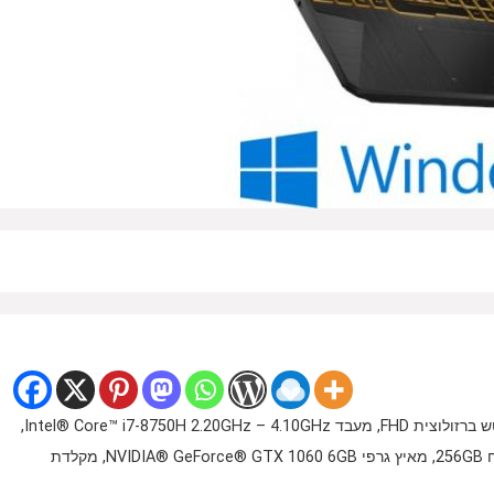
מחשב נייד עוצמתי לגיימרים מבית Asus בעל מסך 15.6 אינטש ברזולוצית FHD, מעבד Intel® Core™ i7-8750H 2.20GHz – 4.10GHz,
זיכרון פנימי בנפח 16GB, כונן קשיח בנפח 1TB, כונן SSD בנפח 256GB, מאיץ גרפי NVIDIA® GeForce® GTX 1060 6GB, מקלדת