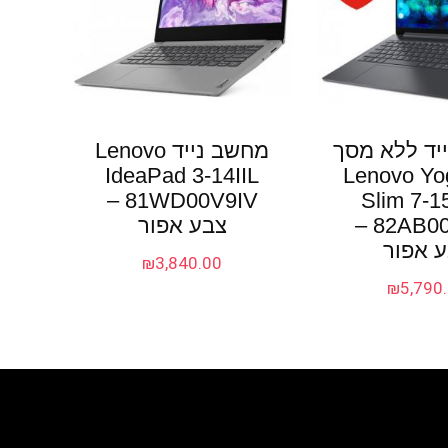
יד ללא מסך
מחשב נייד Lenovo
 Lenovo Yoga
IdeaPad 3-14IIL
81WD00V9IV –
Slim 7-
82AB003UIV –
צבע אפור
 אפור
₪
3,840.00
₪
5,790