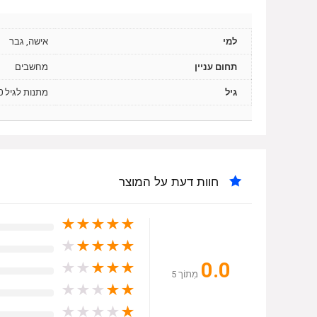
למי
אישה, גבר
תחום עניין
מחשבים
גיל
מתנות לגיל 20, מתנות לגיל 30
חוות דעת על המוצר
★
★
★
★
★
★
★
★
★
★
0.0
★
★
★
★
★
מִתוֹך 5
★
★
★
★
★
★
★
★
★
★