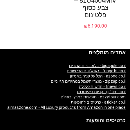
81U4004MIV –
צבע כסוף
פלטינום
₪
6,190.00
אתרים מומלצים
bigapple.co.il - בלוג בניית אתרים
fungets.co.il - גאדג'טים הכי שווים
azone.co.il - הכל על קניה באמזון
zipzap.co.il - מוצרי חשמל במחירים הגיוניים
fnews.co.il - חדשות כלכלה
giftim.co.il - קניות באינטרנט
ezzytour.com - חופשות בארץ ובעולם
aticket.co.il - כרטיסים להופעות
almaszone.com - All Luxury products from Amazon in one place
כרטיסים והופעות