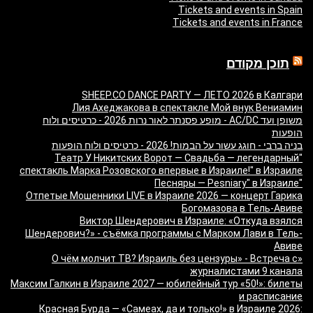
Tickets and events in Spain
Tickets and events in France
תוכן מקודם
SHEEP.CO DANCE PARTY — ЛЕТО 2026 в Калгари
Лия Ахеджакова в спектакле Мой внук Вениамин
משופן ועד AC/DC - מופע פסנתר לאור נרות 2026 - כרטיסים ולוח
הופעות
בניה ברבי - חוגג עשור על הבמות! 2026 - כרטיסים ולוח הופעות
"Театр У Никитских Ворот — Свадьба — легендарный
спектакль Марка Розовского впервые в Израиле!" в Израиле
"Песняры — Pesniary" в Израиле
Отпетые Мошенники LIVE в Израиле 2026 — концерт Гарика
Богомазова в Тель-Авиве
Виктор Шендерович в Израиле: «Откуда взялся
Шендерович?» - съёмка программы с Марком Лави в Тель-
Авиве
«О чём молчит ТВ? Израиль без цензуры» - Встреча с
журналистами 9 канала
Максим Галкин в Израиле 2027 — юбилейный тур «50!»: билеты
и расписание
Красная Бурда — «Самеах, да и только!» в Израиле 2026: