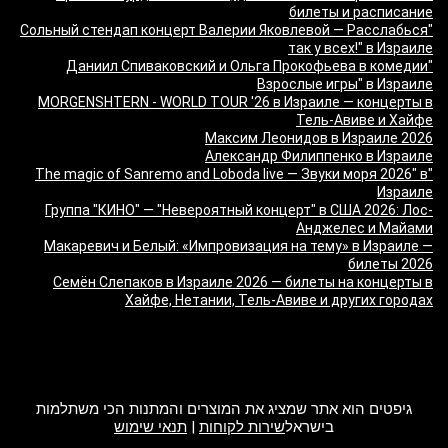
билеты и расписание
"Сольный стендап концерт Валерии Яковлевой — Расслабься
так у всех!" в Израиле
"Даниил Спиваковский и Ольга Прокофьева в комедии
Взрослые игры" в Израиле
MORGENSHTERN - WORLD TOUR '26 в Израиле — концерты в
Тель-Авиве и Хайфе
Максим Леонидов в Израиле 2026
Александр Филиппенко в Израиле
"The magic of Sanremo and Loboda live — Звуки моря 2026" в
Израиле
Группа "КИНО" — "Невероятный концерт" в США 2026: Лос-
Анджелес и Майами
Макаревич и Белый: «Импровизация на тему» в Израиле —
билеты 2026
Семён Слепаков в Израиле 2026 — билеты на концерты в
Хайфе, Нетании, Тель-Авиве и других городах
מה זה Giftim
גיפטים הוא אתר שמציג את המוצרים והמתנות הכי משתלמות
בישראל
שירות לקוחות
|
תנאי שימוש