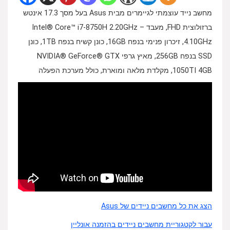
מחשב נייד עוצמתי לגיימרים מבית Asus בעל מסך 17.3 אינטש
ברזולוצית FHD, מעבד Intel® Core™ i7-8750H 2.20GHz –
4.10GHz, זיכרון פנימי בנפח 16GB, כונן קשיח בנפח 1TB, כונן
SSD בנפח 256GB, מאיץ גרפי NVIDIA® GeForce® GTX
1050TI 4GB, מקלדת מלאה ומוארת, כולל מערכת הפעלה
הצג את כל מחשבים ניידים של Asus
עבור לקטגוריית מחשבים ניידים בהזמנה אונליין