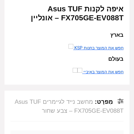
איפה לקנות Asus TUF
FX705GE-EV088T – אונליין
בארץ
חפש את המוצר בחנות KSP
בעולם
חפש את המוצר באיביי
מִפרָט:
מחשב נייד לגיימרים Asus TUF
FX705GE-EV088T – צבע שחור