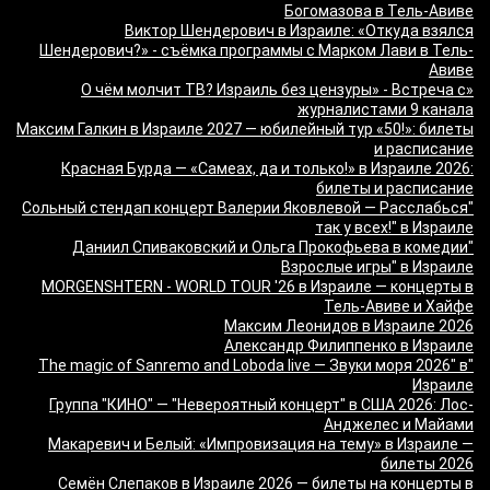
Богомазова в Тель-Авиве
Виктор Шендерович в Израиле: «Откуда взялся
Шендерович?» - съёмка программы с Марком Лави в Тель-
Авиве
«О чём молчит ТВ? Израиль без цензуры» - Встреча с
журналистами 9 канала
Максим Галкин в Израиле 2027 — юбилейный тур «50!»: билеты
и расписание
Красная Бурда — «Самеах, да и только!» в Израиле 2026:
билеты и расписание
"Сольный стендап концерт Валерии Яковлевой — Расслабься
так у всех!" в Израиле
"Даниил Спиваковский и Ольга Прокофьева в комедии
Взрослые игры" в Израиле
MORGENSHTERN - WORLD TOUR '26 в Израиле — концерты в
Тель-Авиве и Хайфе
Максим Леонидов в Израиле 2026
Александр Филиппенко в Израиле
"The magic of Sanremo and Loboda live — Звуки моря 2026" в
Израиле
Группа "КИНО" — "Невероятный концерт" в США 2026: Лос-
Анджелес и Майами
Макаревич и Белый: «Импровизация на тему» в Израиле —
билеты 2026
Семён Слепаков в Израиле 2026 — билеты на концерты в