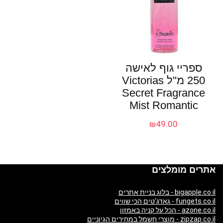
ספריי גוף לאישה
250 מ"ל Victorias
Secret Fragrance
Mist Romantic
₪
49.00
אתרים מומלצים
bigapple.co.il - בלוג בניית אתרים
fungets.co.il - גאדג'טים הכי שווים
azone.co.il - הכל על קניה באמזון
zipzap.co.il - מוצרי חשמל במחירים הגיוניים