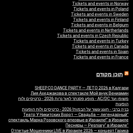
Tickets and events in Norway
Tickets and events in Poland
Tickets and events in Sweden
Tickets and events in Finland
Tickets and events in Belgium
Tickets and events in Netherlands
Tickets and events in Czech Republic
Tickets and events in Turkey
Tickets and events in Canada
Tickets and events in Spain
Tickets and events in France
תוכן מקודם
SHEEP.CO DANCE PARTY — ЛЕТО 2026 в Калгари
Лия Ахеджакова в спектакле Мой внук Вениамин
משופן ועד AC/DC - מופע פסנתר לאור נרות 2026 - כרטיסים ולוח
הופעות
בניה ברבי - חוגג עשור על הבמות! 2026 - כרטיסים ולוח הופעות
"Театр У Никитских Ворот — Свадьба — легендарный
спектакль Марка Розовского впервые в Израиле!" в Израиле
"Песняры — Pesniary" в Израиле
Отпетые Мошенники LIVE в Израиле 2026 — концерт Гарика