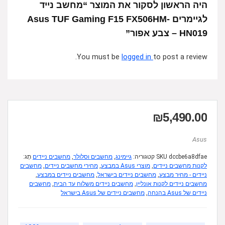
היה הראשון לסקור את המוצר “מחשב נייד
לגיימרים Asus TUF Gaming F15 FX506HM-
HN019 – צבע אפור”
You must be
logged in
to post a review.
₪
5,490.00
Asus
dccbe6a8dfae
SKU
קטגוריה:
גיימינג
,
מחשבים וסלולר
,
מחשבים ניידים
תָג:
לקנות מחשבים ניידים
,
מוצרי Asus במבצע
,
מחירי מחשבים ניידים
,
מחשבים
ניידים - מחיר מבצע
,
מחשבים ניידים בישראל
,
מחשבים ניידים במבצע
,
מחשבים ניידים לקנות אונליין
,
מחשבים ניידים משלוח עד הבית
,
מחשבים
ניידים של Asus בהנחה
,
מחשבים ניידים של Asus בישראל