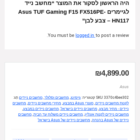
היה הראשון לסקור את המוצר “מחשב נייד
לגיימרים Asus TUF Gaming F15 FX516PE-
HN117 – צבע לבן”
You must be
logged in
to post a review.
₪
4,899.00
Asus
3370c4bee302
SKU
קטגוריה:
גיימינג
,
מחשבים וסלולר
,
מחשבים ניידים
תָג:
לקנות מחשבים ניידים
,
מוצרי Asus במבצע
,
מחירי מחשבים ניידים
,
מחשבים
ניידים - מחיר מבצע
,
מחשבים ניידים בישראל
,
מחשבים ניידים במבצע
,
מחשבים ניידים לקנות אונליין
,
מחשבים ניידים משלוח עד הבית
,
מחשבים
ניידים של Asus בהנחה
,
מחשבים ניידים של Asus בישראל