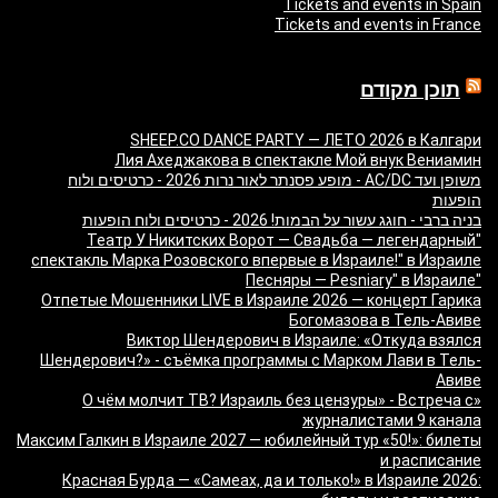
Tickets and events in Spain
Tickets and events in France
תוכן מקודם
SHEEP.CO DANCE PARTY — ЛЕТО 2026 в Калгари
Лия Ахеджакова в спектакле Мой внук Вениамин
משופן ועד AC/DC - מופע פסנתר לאור נרות 2026 - כרטיסים ולוח
הופעות
בניה ברבי - חוגג עשור על הבמות! 2026 - כרטיסים ולוח הופעות
"Театр У Никитских Ворот — Свадьба — легендарный
спектакль Марка Розовского впервые в Израиле!" в Израиле
"Песняры — Pesniary" в Израиле
Отпетые Мошенники LIVE в Израиле 2026 — концерт Гарика
Богомазова в Тель-Авиве
Виктор Шендерович в Израиле: «Откуда взялся
Шендерович?» - съёмка программы с Марком Лави в Тель-
Авиве
«О чём молчит ТВ? Израиль без цензуры» - Встреча с
журналистами 9 канала
Максим Галкин в Израиле 2027 — юбилейный тур «50!»: билеты
и расписание
Красная Бурда — «Самеах, да и только!» в Израиле 2026: