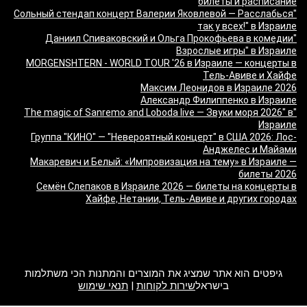
билеты и расписание
"Сольный стендап концерт Валерии Яковлевой — Расслабься
так у всех!" в Израиле
"Даниил Спиваковский и Ольга Прокофьева в комедии
Взрослые игры" в Израиле
MORGENSHTERN - WORLD TOUR '26 в Израиле — концерты в
Тель-Авиве и Хайфе
Максим Леонидов в Израиле 2026
Александр Филиппенко в Израиле
"The magic of Sanremo and Loboda live — Звуки моря 2026" в
Израиле
Группа "КИНО" — "Невероятный концерт" в США 2026: Лос-
Анджелес и Майами
Макаревич и Белый: «Импровизация на тему» в Израиле —
билеты 2026
Семён Слепаков в Израиле 2026 — билеты на концерты в
Хайфе, Нетании, Тель-Авиве и других городах
מה זה Giftim
גיפטים הוא אתר שמציג את המוצרים והמתנות הכי משתלמות
בישראל
שירות לקוחות
|
תנאי שימוש